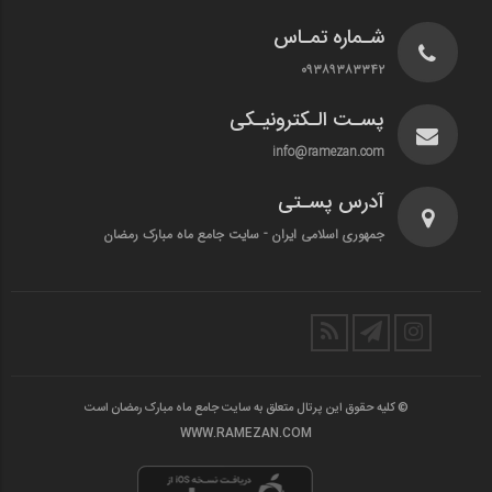
شـماره تمـاس
۰۹۳۸۹۳۸۳۳۴۲
پسـت الـکترونیـکی
info@ramezan.com
آدرس پسـتی
جمهوری اسلامی ایران - سایت جامع ماه مبارک رمضان
© کلیه حقوق این پرتال متعلق به سایت جامع ماه مبارک رمضان است
WWW.RAMEZAN.COM