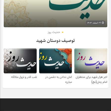
۲۹ اسفند ۱۴۰۴
حدیث روز
توصیف دوستان شهید
اجر هزار شهید برای منتظران
امان ندادن به دشمن در
شب قدر و نزول ملائکه
امام زمان(عج)
مبارزه