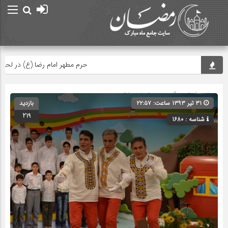
حرم مطهر امام رضا (ع) در لحظه تحوی
صفحه اصلی
» گروه » دسته‌بندی نشده
۳۱ تیر ۱۳۹۳ ساعت: ۲۲:۵۷
بازدید
219
شناسه : 1680