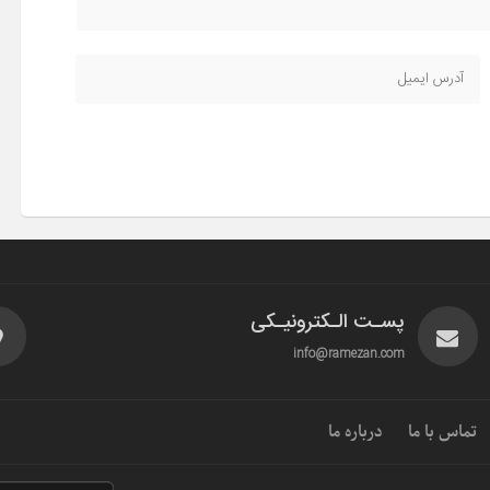
پسـت الـکترونیـکی
info@ramezan.com
تماس با ما
درباره ما