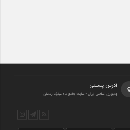
آدرس پسـتی
جمهوری اسلامی ایران - سایت جامع ماه مبارک رمضان