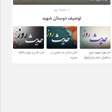
۲۹ اسفند ۱۴۰۴
حدیث روز
توصیف دوستان شهید
اجر هزار شهید برای
امان ندادن به دشمن در
شب قدر و نزول ملائکه
منتظران امام زمان(عج)
مبارزه