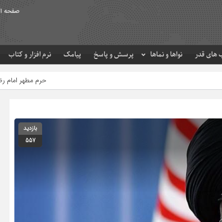
صفحه ا
های قدر
نواها و نماها
پرسش و پاسخ
پیامک
نرم افزار و کتاب
حرم مطهر امام رضا (ع) در لحظه تحوی
بازدید
557