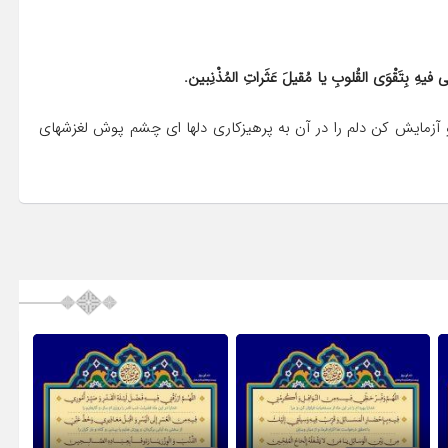
فیهِ بِتَقْوَى القُلوبِ یا مُقیلَ عَثَراتِ المُذْنِبین.
ا و آزمایش کن دلم را در آن به پرهیزکارى دلها اى چشم پوش لغزشهاى