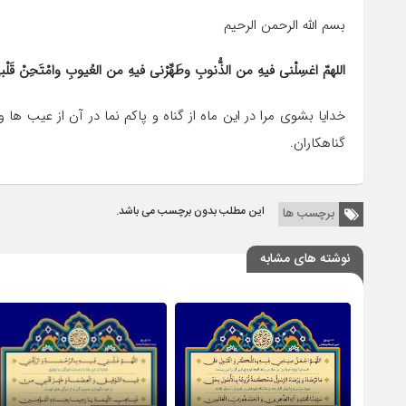
بسم الله الرحمن الرحیم
اللهمّ اغسِلْنی فیهِ من الذُّنوبِ وطَهِّرْنی فیهِ من العُیوبِ وامْتَحِنْ قَلْبی 
خدایا بشوى مرا در این ماه از گناه و پاکم نما در آن از عیب ه
گناهکاران.
این مطلب بدون برچسب می باشد.
برچسب ها
نوشته های مشابه