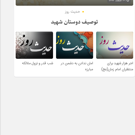
۲۹ اسفند ۱۴۰۴
حدیث روز
توصیف دوستان شهید
اجر هزار شهید برای
امان ندادن به دشمن در
شب قدر و نزول ملائکه
منتظران امام زمان(عج)
مبارزه