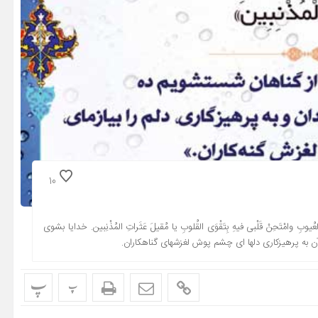
10
بِ وامْتَحِنْ قَلْبی فیهِ بِتَقْوَى القُلوبِ یا مُقیلَ عَثَراتِ المُذْنِبین. خدایا بشوى
در آن به پرهیزکارى دلها اى چشم پوش لغزشهاى گناهکاران.
پ
پ