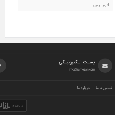
پسـت الـکترونیـکی
info@ramezan.com
تماس با ما
درباره ما