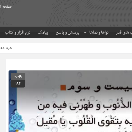
صفحه ا
های قدر
نواها و نماها
پرسش و پاسخ
پیامک
نرم افزار و کتاب
حرم مطهر امام رضا (ع) در لحظه 
بازدید
184