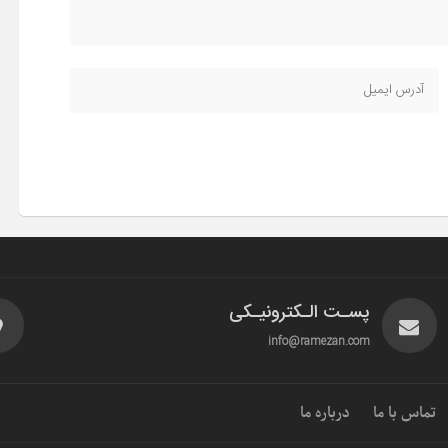
پسـت الـکترونیـکی
info@ramezan.com
تماس با ما
درباره ما