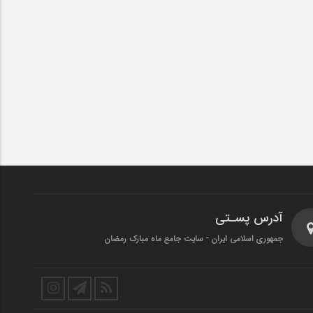
آدرس پسـتی
جمهوری اسلامی ایران - سایت جامع ماه مبارک رمضان