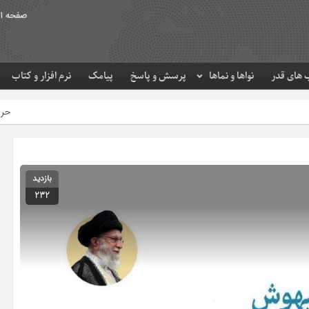
صفحه ا
های قدر
نواها و نماها
پرسش و پاسخ
پیامک
نرم افزار و کتاب
حرم مطهر امام رضا (ع) در
بازدید
232