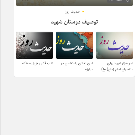
۲۹ اسفند ۱۴۰۴
حدیث روز
توصیف دوستان شهید
اجر هزار شهید برای
امان ندادن به دشمن در
شب قدر و نزول ملائکه
منتظران امام زمان(عج)
مبارزه