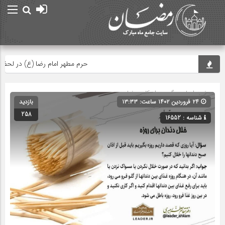
حرم مطهر امام رضا (ع) در لحظه تحوی
صفحه اصلی
» گروه »
احکام رمضان
۲۴ فروردین ۱۴۰۲ ساعت: ۱۳:۳۳
بازدید
258
شناسه : 16552