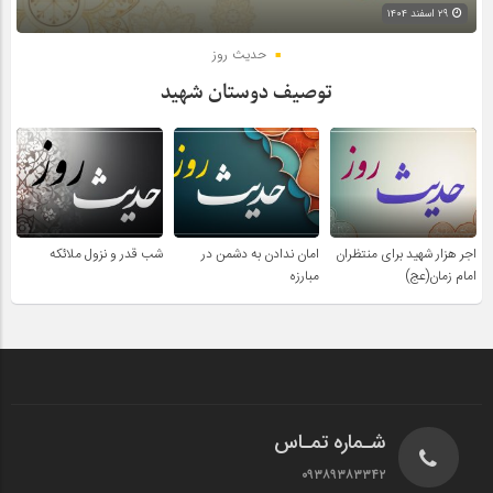
۲۹ اسفند ۱۴۰۴
حدیث روز
توصیف دوستان شهید
اجر هزار شهید برای منتظران
امان ندادن به دشمن در
شب قدر و نزول ملائکه
امام زمان(عج)
مبارزه
شـماره تمـاس
۰۹۳۸۹۳۸۳۳۴۲