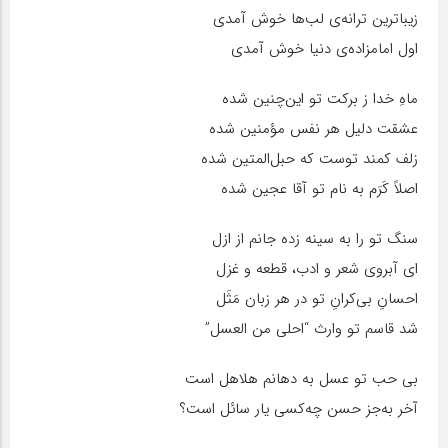
زیباترین ترانه‌ی لب‌ها خوش آمدی
اول امامزاده‌ی دنیا خوش آمدی
ماهِ خدا ز برکت تو این‌چنین شده
عشقت دلیل هر نفس مؤمنین شده
زلف کمند توست که حبل‌المتین شده
اصلاً کَرَم به نام تو آقا عجین شده
سنگ تو را به سینه زده جانم از ازل
ای آبروی شعر و ادب، قطعه و غزل
احسانِ بی‌کرانِ تو در هر زبان مَثَل
شد قاسم تو وارث “احلی من العسل”
بی حب تو عسل به دهانم هلاهل است
آخر به‌جز حسن چه‌کسی یار سائل است؟