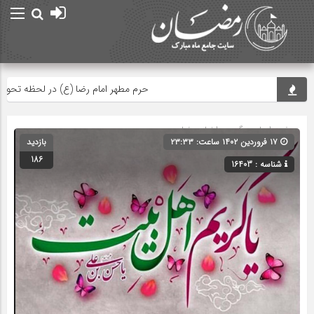
حرم مطهر امام رضا (ع) در لحظه تحویل سال
صفحه اصلی
» گروه »
اخبار رمضان
۱۷ فروردین ۱۴۰۲ ساعت: ۲۳:۳۳
بازدید
186
شناسه : 16403