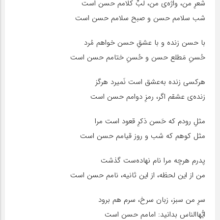
شعرِ من، واژه‌ی من، لُبِّ کلامم حسن است
شب سلامم حسن و صبح سلامم حسن است
با حسن زنده و با عشقِ حسن خواهم مُرد
حُسنِ مَطلع حسن و حُسنِ ختامم حسن است
هرکسی زنده به‌عشق است نَمیرد هرگز
زنده‌ی عشقم اگر، رمزِ دوامم حسن است
مثلِ رودم که حَسن ذکرِ قعود است مرا
مثل کوهم که شب و روز قیامم حسن است
پدرم هرچه مرا نام نهاده‌ست گذشت
من از این لحظه، از این ثانیه، نامم حسن است
سرِ من سبز، زبان سرخ، سرم هم برود
ایُّهاالناس بدانید: امامم حسن است