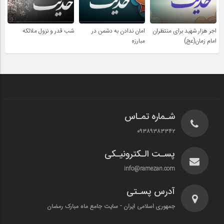
اجر هزار شهید برای منتظران
امان ندادن به دشمن در
شب قدر و نزول ملائکه
امام زمان(عج)
مبارزه
شـماره تمـاس
۰۹۳۸۹۳۸۳۳۴۲
پسـت الـکترونیـکی
info@ramezan.com
آدرس پسـتی
جمهوری اسلامی ایران - سایت جامع ماه مبارک رمضان