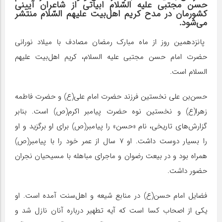
حسن مجتبی علیه السّلام ابیاتی از شاعران آیینی
کشورمان در مدح کریم اهل‌بیت علیهم السّلام منتشر
می‌شود.
پانزدهمین روز از ماه مبارک رمضان مصادف با میلاد نورانی
حضرت امام حسن مجتبی علیه السلام، کریم اهل‌بیت علیهم
السلام است.
حسن‌بن علی نخستین فرزند حضرت امام علی(ع) و حضرت فاطمه
زهرا(ع) و نخستین نوه حضرت پیامبر اکرم(ص) است. بنابر
گزارش‌های تاریخی، نام «حسن» را پیامبر(ص) برای او برگزید و او
را بسیار دوست داشت. او ۷ سال از عمر خود را با پیامبر(ص)
همراه بود و در بیعت رضوان و ماجرای مباهله با مسیحیان نجران
حضور داشت.
فضایل امام حسن(ع) در منابع شیعه و اهل‌سنت آمده است. او
یکی از اصحاب کسا است که آیه تطهیر درباره آنان نازل شد و