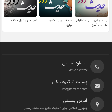
اجر هزار شهید برای منتظران
امان ندادن به دشمن در
شب قدر و نزول ملائکه
امام زمان(عج)
مبارزه
شـماره تمـاس
۰۹۳۸۹۳۸۳۳۴۲
پسـت الـکترونیـکی
info@ramezan.com
آدرس پسـتی
جمهوری اسلامی ایران - سایت جامع ماه مبارک رمضان