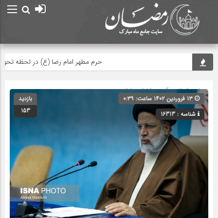
حرم مطهر امام رضا (ع) در لحظه تحویل سال
صفحه اصلی
» گروه »
اخبار رمضان
۱۳ فروردین ۱۴۰۲ ساعت: ۰:۳۹
بازدید
153
شناسه : 16313