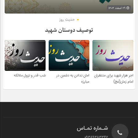
۲۹ اسفند ۱۴۰۴
حدیث روز
توصیف دوستان شهید
اجر هزار شهید برای منتظران
امان ندادن به دشمن در
شب قدر و نزول ملائکه
امام زمان(عج)
مبارزه
شـماره تمـاس
۰۹۳۸۹۳۸۳۳۴۲