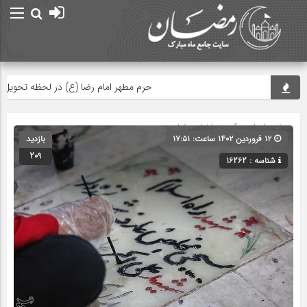
حرم مطهر امام رضا (ع) در لحظه تحویل سال
صفحه اصلی
» گروه »
اخبار رمضان
۱۲ فروردین ۱۴۰۲ ساعت: ۱۷:۵۱
بازدید
209
شناسه : 16262