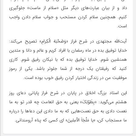
داد و از بیان عبارت‌های دیگر مثل «سلام از ماست» جلوگیری
کنیم. همچنین سلام کردن مستحب و جواب سلام دادن واجب
است.
آیت‌الله مجتهدی در شرح فراز «وَصُحْبَهَ الْکِرامِ» تصریح می‌کند:
خدایا توفیق بده در ماه رمضان با افراد کریم و عالم و دانا و متدین
همنشین شوم. خدایا توفیق بده که با نیکان رفیق شوم. کاری
کنید که رفیقتان یک درجه از شما جلوتر باشد. یکی از رموز
موفقیت من در زندگی اختیار کردن رفیق خوب بوده است.
این استاد بزرگ اخلاق در پایان در شرح فراز پایانی دعای روز
هشتم می‌گوید: «بِطَوْلِکَ» یعنی به حق انعامت چه قدر تو به ما
نعمت دادی به حق نعمت‌هایی که به ما دادی این دعاها را درباره
ما مستجاب کن، «یا مَلْجَاَ الاْمِلینَ» ای کسی که پناه آرومندانی.