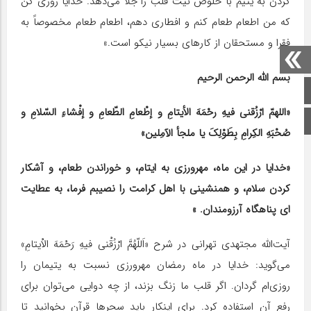
کردن به یتیم با خلوص نیت قلب را جلا می‌دهد. خدایا روزی کن
که من اطعام طعام کنم و افطاری دهم، اطعام طعام مخصوصاً به
فقرا و مستحقان از کارهای بسیار نیکو است.»
بسم الله الرحمن الرحیم
صفحه اصلی
«اللهمّ ارْزُقنی فیهِ رحْمَهَ الأیتامِ و إطْعامِ الطّعامِ و إفْشاءِ السّلامِ و
اینستاگرام
صُحْبَهِ الکِرامِ بِطَوْلِکَ یا ملجأ الآمِلین»
«خدایا در این ماه، مهرورزی به ایتام، و خوراندن طعام، و آشکار
کردن سلام، و همنشینی با اهل کرامت را نصیبم فرما، به عطایت
ای پناهگاه آرزومندان. »
آیت‌الله مجتهدی تهرانی در شرح «اَللّهُمَّ ارْزُقْنی فیهِ رَحْمَهَ الاْیتامِ»
می‌گوید: خدایا در ماه رمضان مهرورزی نسبت به یتیمان را
روزی‌ام گردان. اگر قلب ما زنگ بزند، از چه دوایی می‌توان برای
رفع آن استفاده کرد. برای اینکار باید سحرها قرآن بخوانید تا