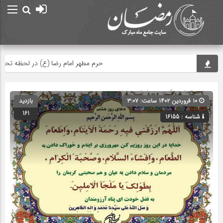
حرم مطهر امام رضا (ع) در لحظه تحویل س
صفحه اصلی
» گروه »
دعاهای رمضان
۱۰ فروردین ۱۴۰۲ ساعت: ۳:۰۷
بازدید
161
شناسه : 16155