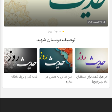
۲۹ اسفند ۱۴۰۴
حدیث روز
توصیف دوستان شهید
اجر هزار شهید برای منتظران
امان ندادن به دشمن در
شب قدر و نزول ملائکه
امام زمان(عج)
مبارزه