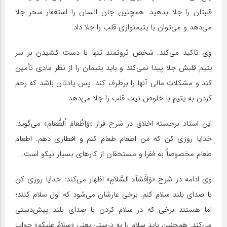
قلبتان را جلا بدهید. همچنین جان انسان را استغفار سحر جلا
می‌دهد و می‌توان با یتیم‌نوازی قلب را جلا داد.
وی تاکید می‌کند: شخص ثروتمند تنها با دست کشیدن بر سر
یتیم قلبش جلا پیدا نمی‌کند و باید یتیمان را از نظر مادی تأمین
کند و مشکلات مالی آنها را برطرف کند. پس یادتان باشد که رحم
کردن به یتیم با خلوص نیت قلب را جلا می‌دهد.
این استاد برجسته اخلاق در شرح فراز «وَاِطْعامَ اْلطَّعامِ» می‌گوید:
خدایا روزی کن که من اطعام طعام کنم و افطاری دهم. اطعام
طعام مخصوصاً به فقرا و مستحقان از کارهای بسیار نیکو است.
وی ادامه در شرح «وَاِفْشآءَ السَّلامِ» اظهار می‌کند: خدایا روزی کن
با صدای بلند سلام کنم. برخی عارشان می‌شود که اول سلام کنند؛
اما هستند برخی که در سلام کردن با صدای بلند پیش‌دستی
می‌کند. همچنین باید سلام را به درستی یعنی «سلامٌ علیکم» جواب