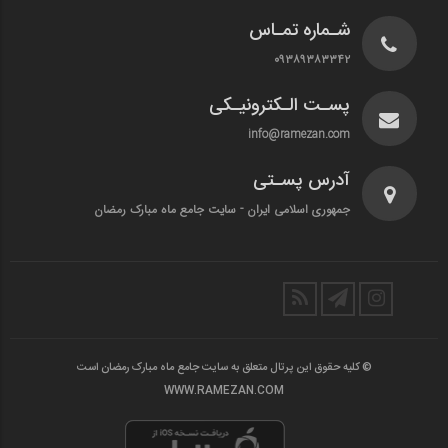
شـماره تمـاس
۰۹۳۸۹۳۸۳۳۴۲
پسـت الـکترونیـکی
info@ramezan.com
آدرس پسـتی
جمهوری اسلامی ایران - سایت جامع ماه مبارک رمضان
© کلیه حقوق این پرتال متعلق به سایت جامع ماه مبارک رمضان است
WWW.RAMEZAN.COM