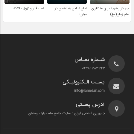
اجر هزار شهید برای منتظران
امان ندادن به دشمن در
شب قدر و نزول ملائکه
امام زمان(عج)
مبارزه
شـماره تمـاس
۰۹۳۸۹۳۸۳۳۴۲
پسـت الـکترونیـکی
info@ramezan.com
آدرس پسـتی
جمهوری اسلامی ایران - سایت جامع ماه مبارک رمضان