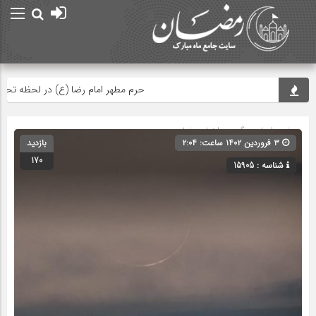
حرم مطهر امام رضا (ع) در لحظه تحویل س
صفحه اصلی
» گروه »
اخبار رمضان
۳ فروردین ۱۴۰۲ ساعت: ۲:۰۴
بازدید
170
شناسه : 15905