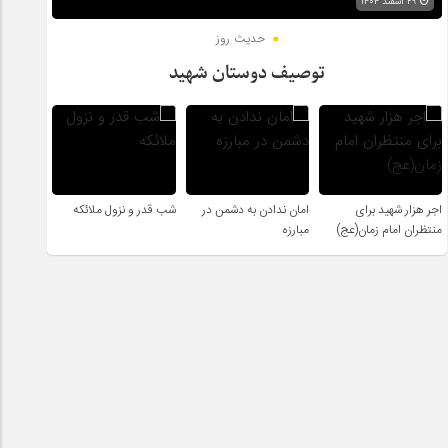
۲۹ اسفند ۱۴۰۴
حدیث روز
توصیف دوستان شهید
اجر هزار شهید برای
امان ندادن به دشمن در
شب قدر و نزول ملائکه
منتظران امام زمان(عج)
مبارزه