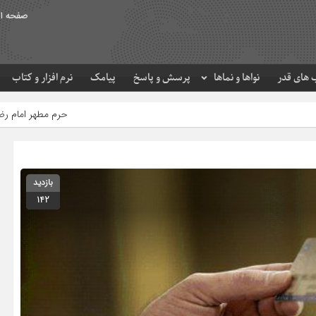
صفحه ا
های قدر
نواها و نماها
پرسش و پاسخ
پیامک
نرم افزار و کتاب
حرم مطهر امام رضا (ع) در لحظه تحویل 
بازدید
142