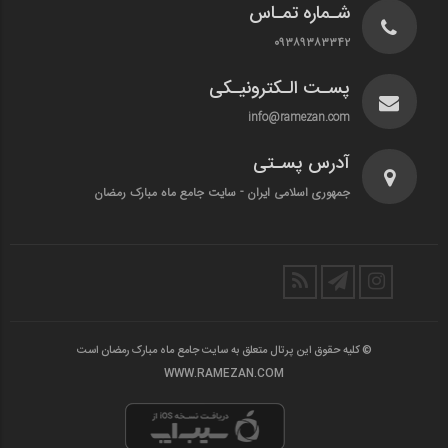
شـماره تمـاس
۰۹۳۸۹۳۸۳۳۴۲
پسـت الـکترونیـکی
info@ramezan.com
آدرس پسـتی
جمهوری اسلامی ایران - سایت جامع ماه مبارک رمضان
© کلیه حقوق این پرتال متعلق به سایت جامع ماه مبارک رمضان است
WWW.RAMEZAN.COM