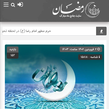
حرم مطهر امام رضا (ع) در لحظه تحویل س
صفحه اصلی
» گروه »
اخبار رمضان
۲ فروردین ۱۴۰۲ ساعت: ۱۶:۰۳
بازدید
152
شناسه : 15818