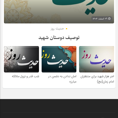
۲۹ اسفند ۱۴۰۴
حدیث روز
توصیف دوستان شهید
اجر هزار شهید برای منتظران
امان ندادن به دشمن در
شب قدر و نزول ملائکه
امام زمان(عج)
مبارزه