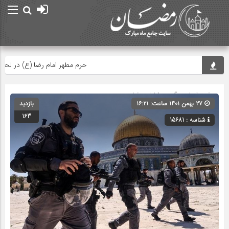
حرم مطهر امام رضا (ع) در لحظه تحو
صفحه اصلی
» گروه »
اخبار رمضان
۲۷ بهمن ۱۴۰۱ ساعت: ۱۶:۲۱
بازدید
163
شناسه : 15681