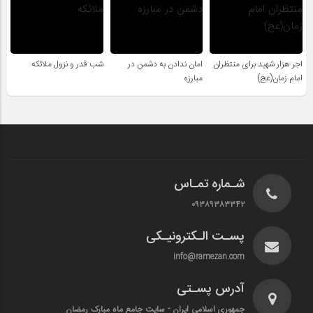
اجر هزار شهید برای منتظران
امان ندادن به دشمن در
شب قدر و نزول ملائکه
امام زمان(عج)
مبارزه
شـماره تمـاس
۰۹۳۸۹۳۸۳۳۴۲
پسـت الـکترونیـکی
info@ramezan.com
آدرس پسـتی
جمهوری اسلامی ایران - سایت جامع ماه مبارک رمضان