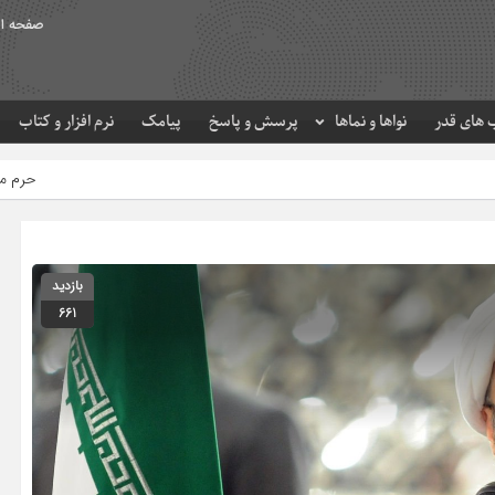
صفحه ا
های قدر
نواها و نماها
پرسش و پاسخ
پیامک
نرم افزار و کتاب
حرم مطهر امام رضا (ع) در لحظه
بازدید
661