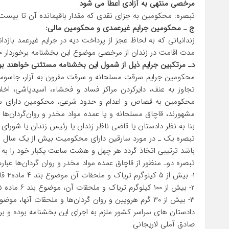
مرخصی منتهی به آزادی اعطا می شود
تبصره: محکومین به جزای نقدی که مقدار باقیمانده آن تا بیست
ج ـ محکومین جرایم غیرعمدی و محکومین مالی:
زندانیانی که به لحاظ عجز از پرداخت دیه در جرایم غیرعمد ب
مدت اقامت در زندان از مرخصی موضوع این بخشنامه برخوردار خو
دـ مرتکبین جرایم ذیل از شمول این بخشنامه مستثنی خواهند بو
محکومین جرایم سرقت مسلحانه و سرقت مقرون به آزار، جاسوسی، ا
تجاوز به عنف، دایرکردن مراکز فساد و فحشاء، اسیدپاشی، اخل
محکومین به قصاص و اعدام و حدود شرعی، محکومین دارای سه
مشهورند، قاچاق مسلحانه و یا عمده مواد مخدر و روان‌گردان‌ها و
بنا به نظر دادستان یا قاضی ناظر زندان یا رئیس زندان یا شورای
تبصره یک ـ در مورد سارقین دارای محکومیت بیش از یک سال 
باشد ترتیبی اتخاذ گردد هر چهل و هشت ساعت یکبار خود را ب
تبصره دوـ منظور از قاچاق عمده مواد مخدر و روان گردان‌ها عبار
۱- بیش از ۵ کیلوگرم تریاک و ملحقات آن موضوع بند ۴ ماده4 قانون اصلاح قانون مبارزه با مواد مخدر.
۲- بیش از ۱۰۰ کیلوگرم تریاک و ملحقات آن، موضوع بند ۶ ماده ۵ قانون مذکور.
۳- بیش از ۳۰ گرم هرویین و روان گردان‌ها و ملحقات آنها، موضوع بند ۶ ماده ۸ قانون مذکور.
دادستان های سراسر کشور ملزم به اجرای این بخشنامه بوده و ب
صادق آملی لاریجانی