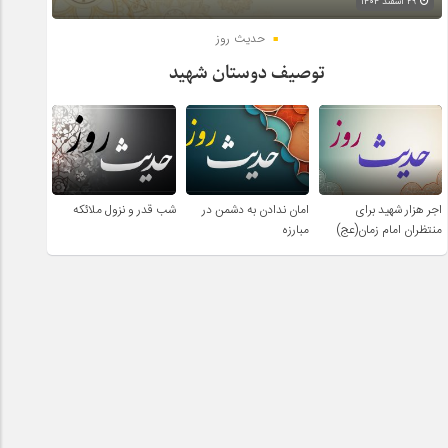
۲۹ اسفند ۱۴۰۴
حدیث روز
توصیف دوستان شهید
اجر هزار شهید برای
امان ندادن به دشمن در
شب قدر و نزول ملائکه
منتظران امام زمان(عج)
مبارزه