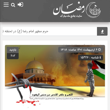
حرم مطهر امام رضا (ع) در لحظه تحوی
صفحه اصلی
» گروه »
اخبار رمضان
۶ اردیبهشت ۱۴۰۱ ساعت: ۱۳:۱۸
بازدید
202
شناسه : 15326