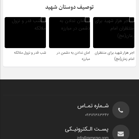
توصیف دوستان شهید
اجر هزار شهید برای منتظران
امان ندادن به دشمن در
شب قدر و نزول ملائکه
امام زمان(عج)
مبارزه
شـماره تمـاس
۰۹۳۸۹۳۸۳۳۴۲
پسـت الـکترونیـکی
info@ramezan.com