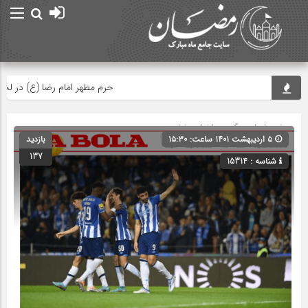
حرم مطهر امام رضا (ع) در لحظه تح
صفحه اصلی
» گروه »
اخبار رمضان
۵ اردیبهشت ۱۴۰۱ ساعت: ۱۵:۳۰
بازدید
137
شناسه : 15314