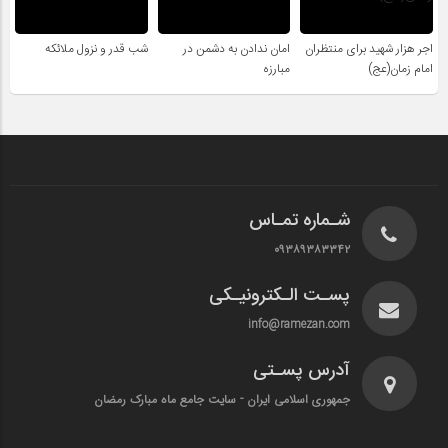
اجر هزار شهید برای منتظران
امان ندادن به دشمن در
شب قدر و نزول ملائکه
امام زمان(عج)
مبارزه
شـماره تمـاس
۰۹۳۸۹۳۸۳۳۴۲
پسـت الـکترونیـکی
info@ramezan.com
آدرس پسـتی
جمهوری اسلامی ایران - سایت جامع ماه مبارک رمضان