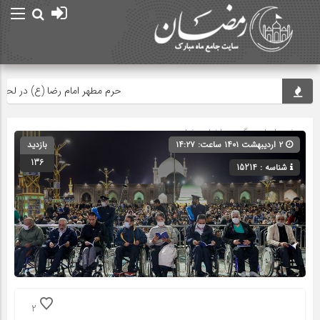
حرم مطهر امام رضا (ع) در لحظه تحوی
صفحه اصلی
» گروه »
اخبار رمضان
۲ اردیبهشت ۱۴۰۱ ساعت: ۱۴:۲۷
بازدید
136
شناسه : 15214
2