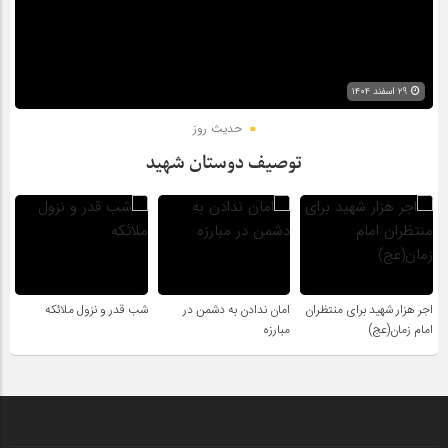
۲۹ اسفند ۱۴۰۴
حدیث روز
توصیف دوستان شهید
اجر هزار شهید برای منتظران
امان ندادن به دشمن در
شب قدر و نزول ملائکه
امام زمان(عج)
مبارزه