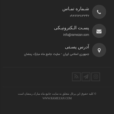
شـماره تمـاس
۰۹۳۸۹۳۸۳۳۴۲
پسـت الـکترونیـکی
info@ramezan.com
آدرس پسـتی
جمهوری اسلامی ایران - سایت جامع ماه مبارک رمضان
© کلیه حقوق این پرتال متعلق به سایت جامع ماه مبارک رمضان است
WWW.RAMEZAN.COM