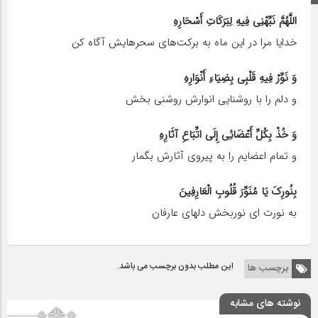
اللَّهُمَّ نَبِّهْنِی فِیهِ لِبَرَکَاتِ أَسْحَارِهِ
خدایا مرا در این ماه به برکت‌های سحرهایش آگاه کن
وَ نَوِّرْ فِیهِ قَلْبِی بِضِیَاءِ أَنْوَارِهِ
و دلم را با روشنایی انوارش روشنی بخش
وَ خُذْ بِکُلِّ أَعْضَائِی إِلَى اتِّبَاعِ آثَارِهِ
و تمام اعضایم را به پیروی آثارش بگمار
بِنُورِکَ یَا مُنَوِّرَ قُلُوبِ الْعَارِفِینَ
به نورت ای نوربخش دلهای عارفان
این مطلب بدون برچسب می باشد.
برچسب ها
نوشته های مشابه