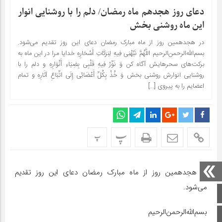
دعای روز هجدهم ماه رمضان/ دلم را با روشنایی انوار
این ماه روشنی بخش
در هجدهمین روز از ماه مبارک رمضان دعای این روز تقدیم می‌شود.
بسم‌الله‌الرحمن‌الرحیم اللَّهُمَّ نَبِّهْنِی فِیهِ لِبَرَکَاتِ أَسْحَارِهِ خدایا مرا در این ماه به
برکت‌های سحرهایش آگاه کن وَ نَوِّرْ فِیهِ قَلْبِی بِضِیَاءِ أَنْوَارِهِ و دلم را با
روشنایی انوارش روشنی بخش وَ خُذْ بِکُلِّ أَعْضَائِی إِلَى اتِّبَاعِ آثَارِهِ و تمام
اعضایم را به پیروی […]
پ
پ
در هجدهمین روز از ماه مبارک رمضان دعای این روز تقدیم
می‌شود.
صفحه اصلی
بسم‌الله‌الرحمن‌الرحیم
اینستاگرام