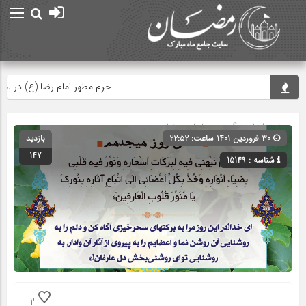
حرم مطهر امام رضا (ع) در لحظه تح
صفحه اصلی
» گروه »
دعاهای رمضان
۳۰ فروردین ۱۴۰۱ ساعت: ۲۲:۵۲
بازدید
147
شناسه : 15149
2