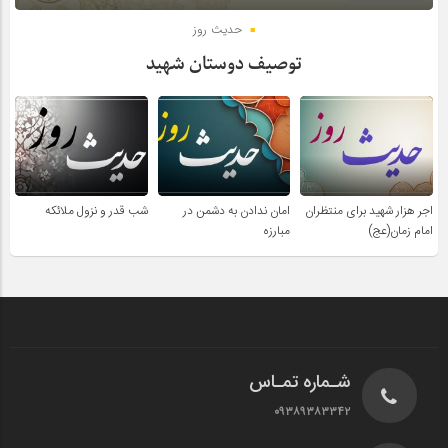
حدیث روز
توصیف دوستان شهید
اجر هزار شهید برای منتظران
امان ندادن به دشمن در
شب قدر و نزول ملائکه
امام زمان(عج)
مبارزه
شـماره تمـاس
۰۹۳۸۹۳۸۳۳۴۲