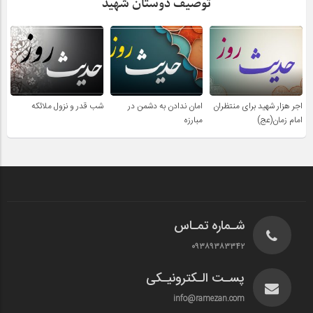
توصیف دوستان شهید
اجر هزار شهید برای منتظران
امان ندادن به دشمن در
شب قدر و نزول ملائکه
امام زمان(عج)
مبارزه
شـماره تمـاس
۰۹۳۸۹۳۸۳۳۴۲
پسـت الـکترونیـکی
info@ramezan.com