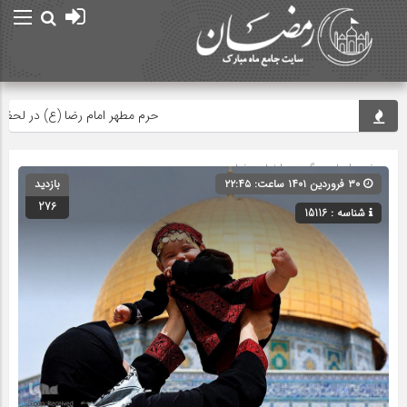
حرم مطهر امام رضا (ع) در لحظه تحویل
صفحه اصلی
» گروه »
اخبار رمضان
۳۰ فروردین ۱۴۰۱ ساعت: ۲۲:۴۵
بازدید
276
شناسه : 15116