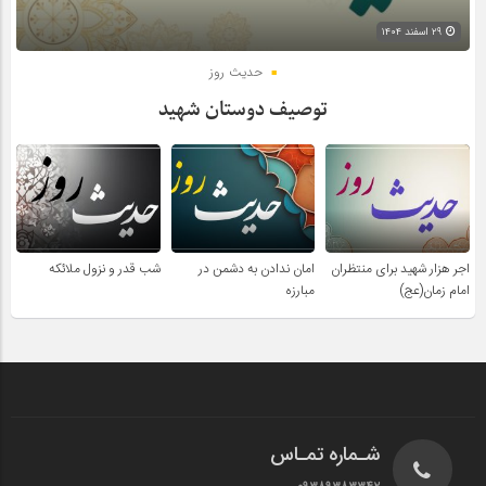
۲۹ اسفند ۱۴۰۴
حدیث روز
توصیف دوستان شهید
اجر هزار شهید برای منتظران
امان ندادن به دشمن در
شب قدر و نزول ملائکه
امام زمان(عج)
مبارزه
شـماره تمـاس