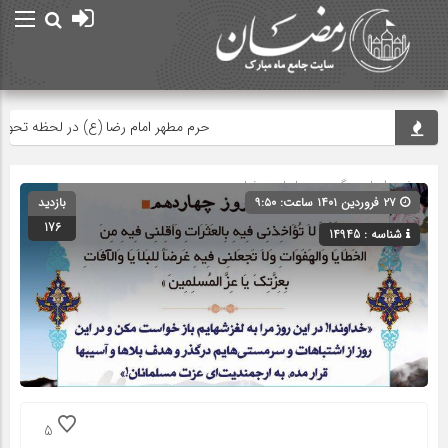
حرم مطهر امام رضا (ع) در لحظه تحویل س
صفحه اصلی
» گروه »
دعاهای رمضان
۲۷ فروردین ۱۴۰۱ ساعت: ۹:۵۰
بازدید
176
شناسه : 14945
5