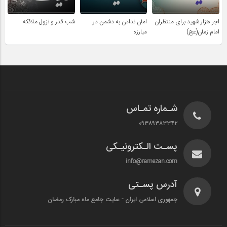
اجر هزار شهید برای منتظران
امان ندادن به دشمن در
شب قدر و نزول ملائکه
امام زمان(عج)
مبارزه
شـماره تمـاس
۰۹۳۸۹۳۸۳۳۴۲
پسـت الـکترونیـکی
info@ramezan.com
آدرس پسـتی
جمهوری اسلامی ایران - سایت جامع ماه مبارک رمضان