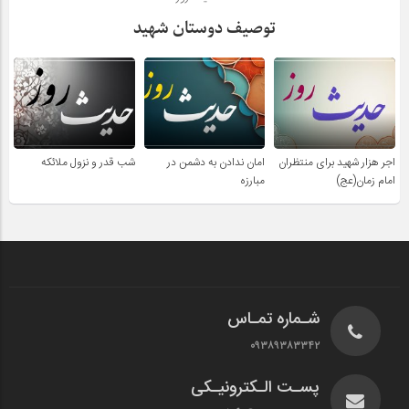
توصیف دوستان شهید
اجر هزار شهید برای منتظران
امان ندادن به دشمن در
شب قدر و نزول ملائکه
امام زمان(عج)
مبارزه
شـماره تمـاس
۰۹۳۸۹۳۸۳۳۴۲
پسـت الـکترونیـکی