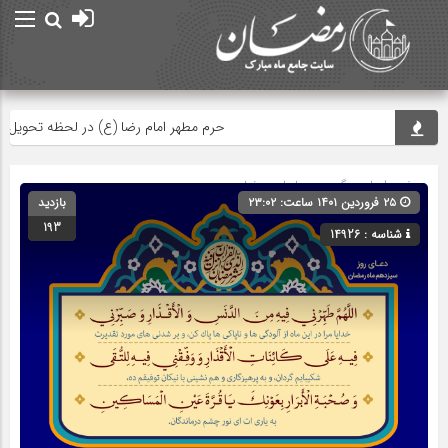
حرم مطهر امام رضا (ع) در لحظه تحویل سال
صفحه اصلی
» گروه »
دعاهای رمضان
۲۵ فروردین ۱۴۰۱ ساعت: ۲۳:۰۲
بازدید
193
شناسه : 14926