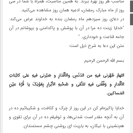
مناسب هر روز بهره ببرند. به همین مناسبت، همراه با شما در سی
صفحه اصلی
روز از ماه مبارک رمضان، ادعیه همان روز مشاهده می‌کنید.
در دعای روز سیزدهم ماه رمضان بنده به خداوند عرض می‌کند:
اینستاگرام
“خدایا زینت ده مرا در آن با پوشش و پاکدامنى و بپوشانم در آن
جامه قناعت و خوددارى. ”
متن این دعا به شرح ذیل است:
بسم الله الرحمن الرحیم
اللهمّ طَهّرنی فیهِ من الدَنَسِ والأقْذارِ و صَبّرنی فیهِ علی کائِناتِ
الأقْدارِ و وَفّقْنی فیهِ للتّقی و صُحْبهِ الأبْرارِ بِعَوْنِکَ یا قُرّهَ عیْنِ
المَساکین.
خدایا پاکیزه‌ام کن در این روز از چرک و کثافت، و شکیبائیم ده در
آن به آنچه مقدر است شدنی‌ها، و توفیقم ده در آن برای تقوی و
هم‌نشینی با نیکان، به یاریت ای روشنی چشم مستمندان.