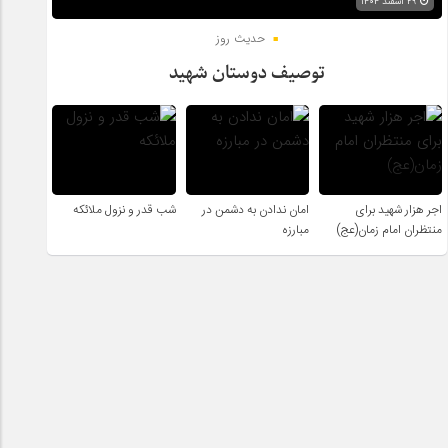
۲۹ اسفند ۱۴۰۴
حدیث روز
توصیف دوستان شهید
اجر هزار شهید برای
امان ندادن به دشمن در
شب قدر و نزول ملائکه
منتظران امام زمان(عج)
مبارزه