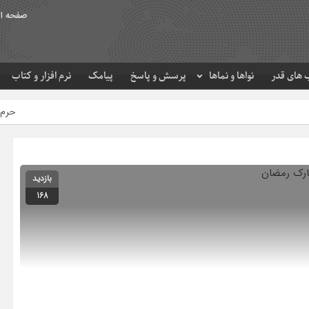
صفحه ا
های قدر
نواها و نماها
پرسش و پاسخ
پیامک
نرم افزار و کتاب
حرم مطهر امام
بازدید
168