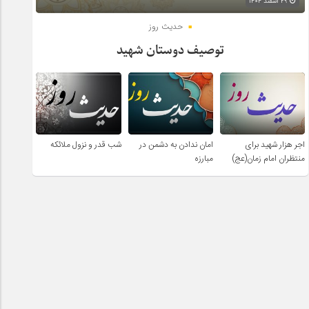
۲۹ اسفند ۱۴۰۴
حدیث روز
توصیف دوستان شهید
اجر هزار شهید برای
امان ندادن به دشمن در
شب قدر و نزول ملائکه
منتظران امام زمان(عج)
مبارزه