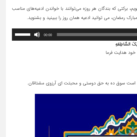
م، برکتی که بندگان هر روزه می‌توانند با خواندن ادعیه‌های مناسب
مبارک رمضان، می توانید ادعیه همان روز را ببینید و بشنوید.
برای
00:00
افزایش
یا
نِکَ السَّاطِعَهِ
کاهش
 خود هدایت فرما
صدا
از
کلیدهای
بالا
و
پایین
) است سوق ده به حق دوستى و محبتت اى آرزوى مشتاقان.
استفاده
کنید.