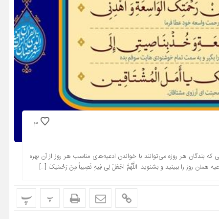
3
 که بندگان هر روزه می‌توانند با خواندن ادعیه‌های مناسب هر روز از آن بهره
وز را ببینید و بشنوید. اللَّهُمَّ اجْعَلْ لِی فِیهِ نَصِیباً مِنْ رَحْمَتِکَ […]
پ
پ