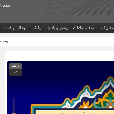
صفحه ا
های قدر
نواها و نماها
پرسش و پاسخ
پیامک
نرم افزار و کتاب
حرم مطهر امام رضا (ع) در لحظه 
بازدید
164