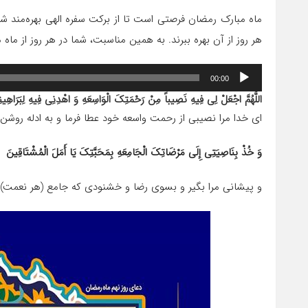
ماه مبارک رمضان فرصتی است تا از برکت سفره الهی بهره‌مند شوی
هر روز از آن بهره ببرند. به همین مناسبت، شما در هر روز از ماه 
پخش‌کننده
00:00
صوت
اللَّهُمَّ اجْعَلْ لِی فِیهِ نَصِیباً مِنْ رَحْمَتِکَ الْوَاسِعَهِ وَ اهْدِنِی فِیهِ لِبَرَاهِی
اى خدا مرا نصیبى از رحمت واسعه خود عطا فرما و به ادله روشن
وَ خُذْ بِنَاصِیَتِی إِلَى مَرْضَاتِکَ الْجَامِعَهِ بِمَحَبَّتِکَ یَا أَمَلَ الْمُشْتَاقِینَ‏
و پیشانى مرا بگیر و بسوى رضا و خشنودى که جامع (هر نعمت