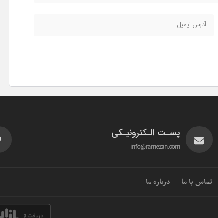
پسـت الـکترونیـکی
info@ramezan.com
تماس با ما
درباره ما