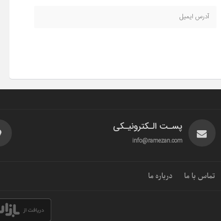
پسـت الـکترونیـکی
info@ramezan.com
تماس با ما
درباره ما