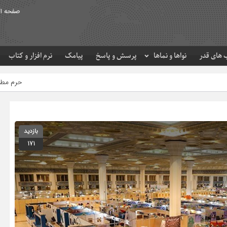
صفحه ا
های قدر
نواها و نماها
پرسش و پاسخ
پیامک
نرم افزار و کتاب
حرم مطهر امام رضا (ع) در لحظه 
بازدید
171