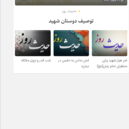
۲۹ اسفند ۱۴۰۴
حدیث روز
توصیف دوستان شهید
اجر هزار شهید برای
امان ندادن به دشمن در
شب قدر و نزول ملائکه
منتظران امام زمان(عج)
مبارزه