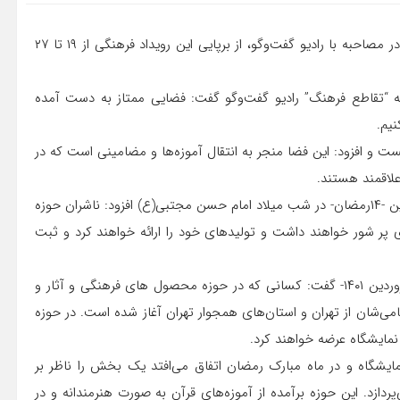
قائم مقام بیست و نهمین دوره نمایشگاه بین المللی قرآن کریم در مصاحبه با رادیو گفت‌وگو، از برپایی این رویداد فرهنگی از ۱۹ تا ۲۷
مه “تقاطع فرهنگ” رادیو گفت‌وگو گفت: فضایی ممتاز به دست آمده
نیم.
نست و افزود: این فضا منجر به انتقال آموزه‌ها و مضامینی است که در
لاقمند هستند.
عزیززاده با اشاره به آغاز به کار این رویداد از بیست و هفتم فروردین -۱۴رمضان- در شب میلاد امام حسن مجتبی(ع) افزود: ناشران حوزه
 شور خواهند داشت و تولیدهای خود را ارائه خواهند کرد و ثبت
وی با اشاره به آخرین فرصت ثبت نام ناشران تا روز شنبه -۲۰ فروردین ۱۴۰۱- گفت: کسانی که در حوزه محصول های فرهنگی و آثار و
امی‌شان از تهران و استان‌های همجوار تهران آغاز شده است. در حوزه
مایشگاه عرضه خواهند کرد.
 نمایشگاه و در ماه مبارک رمضان اتفاق می‌افتد یک بخش را ناظر بر
ازد. این حوزه برآمده از آموزه‌های قرآن به صورت هنرمندانه و در