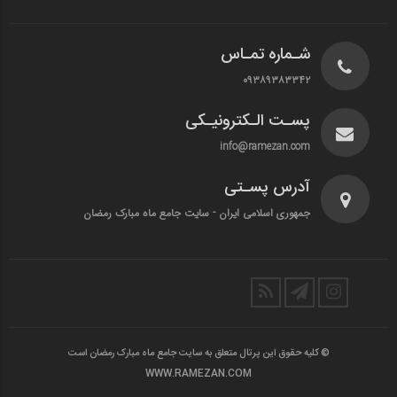
شـماره تمـاس
۰۹۳۸۹۳۸۳۳۴۲
پسـت الـکترونیـکی
info@ramezan.com
آدرس پسـتی
جمهوری اسلامی ایران - سایت جامع ماه مبارک رمضان
© کلیه حقوق این پرتال متعلق به سایت جامع ماه مبارک رمضان است
WWW.RAMEZAN.COM