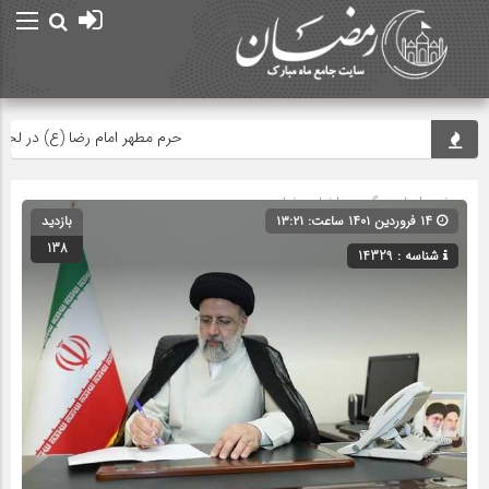
حرم مطهر امام رضا (ع) در لحظه تحو
صفحه اصلی
» گروه »
اخبار رمضان
۱۴ فروردین ۱۴۰۱ ساعت: ۱۳:۲۱
بازدید
138
شناسه : 14329