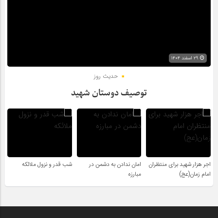
۲۹ اسفند ۱۴۰۴
حدیث روز
توصیف دوستان شهید
اجر هزار شهید برای منتظران
امان ندادن به دشمن در
شب قدر و نزول ملائکه
امام زمان(عج)
مبارزه