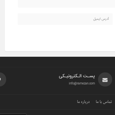
پسـت الـکترونیـکی
info@ramezan.com
تماس با ما
درباره ما