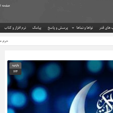
صفحه ا
های قدر
نواها و نماها
پرسش و پاسخ
پیامک
نرم افزار و کتاب
حرم مطهر امام رضا (ع) در لحظه
بازدید
174