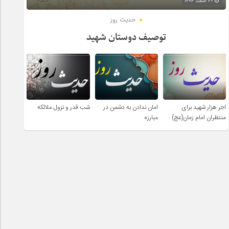
۲۹ اسفند ۱۴۰۴
حدیث روز
توصیف دوستان شهید
اجر هزار شهید برای
امان ندادن به دشمن در
شب قدر و نزول ملائکه
منتظران امام زمان(عج)
مبارزه