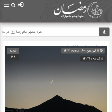
حرم مطهر امام رضا (ع) در لحظه تحوی
صفحه اصلی
» گروه »
اخبار رمضان
۱۱ فروردین ۱۴۰۱ ساعت: ۱۴:۳۱
بازدید
194
شناسه : 14221