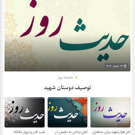
۲۹ اسفند ۱۴۰۴
حدیث روز
توصیف دوستان شهید
اجر هزار شهید برای منتظران
امان ندادن به دشمن در
شب قدر و نزول ملائکه