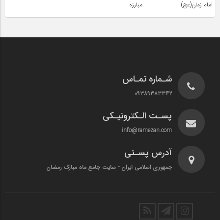
امام زمان(عج)
مبارزه
شـماره تمـاس
۰۹۳۸۹۳۸۳۳۴۲
پسـت الـکترونیـکی
info@ramezan.com
آدرس پسـتی
جمهوری اسلامی ایران - سایت جامع ماه مبارک رمضان