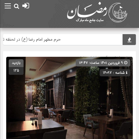
حرم مطهر امام رضا (ع) در لحظه تحویل 
صفحه اصلی
» گروه »
اخبار رمضان
۹ فروردین ۱۴۰۱ ساعت: ۱۳:۴۷
بازدید
125
شناسه : 14097