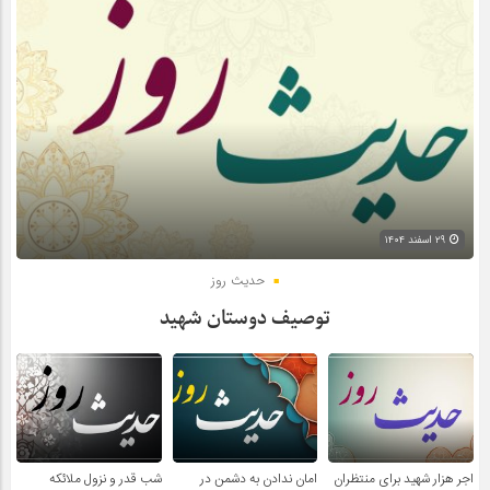
۲۹ اسفند ۱۴۰۴
حدیث روز
توصیف دوستان شهید
اجر هزار شهید برای منتظران
امان ندادن به دشمن در
شب قدر و نزول ملائکه