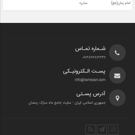
امام زمان(عج)
مبارزه
شـماره تمـاس
۰۹۳۸۹۳۸۳۳۴۲
پسـت الـکترونیـکی
info@ramezan.com
آدرس پسـتی
جمهوری اسلامی ایران - سایت جامع ماه مبارک رمضان