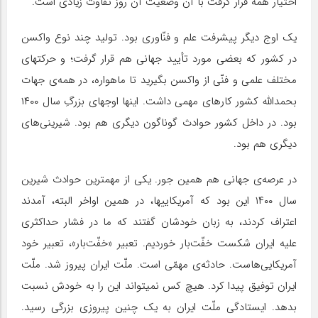
اختیار همه قرار گرفت با آن وضعیت آن روز تفاوت زیادی است.
یک اوج دیگر پیشرفت علم و فنّاوری بود. تولید چند نوع واکسن
در کشور که بعضی مورد تأیید جهانی هم قرار گرفت؛ و حرکتهای
مختلف علمی و فنّی از واکسن بگیرید تا ماهواره، در همه‌ی جهات
بحمدالله کشور کارهای مهمی داشت. اینها اوجهای بزرگِ سال ۱۴۰۰
بود. در داخل کشور حوادث گوناگون دیگری هم بود. شیرینی‌های
دیگری هم بود.
در عرصه‌ی جهانی هم همین جور. یکی از مهمترین حوادث شیرین
سال ۱۴۰۰ این بود که آمریکاییها، در همین اواخر البته، آمدند
اعتراف کردند، به زبان خودشان گفتند که ما در فشار حداکثری
علیه ایران شکست خفّت‌بار خوردیم. تعبیر «خفّت‌بار»، تعبیر خود
آمریکایی‌هاست. حادثه‌ی مهمّی است. ملّت ایران پیروز شد. ملّت
ایران توفیق پیدا کرد. هیچ کس نمیتواند این را به خودش نسبت
بدهد. ایستادگی ملّت ایران به یک چنین پیروزی بزرگی رسید.