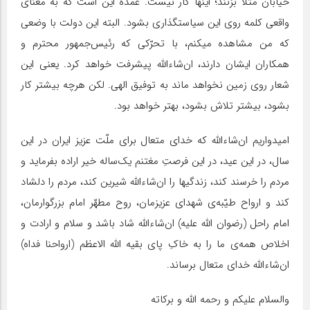
خیابان مثلاً بزنند؛ اینها کار نیست. عمده این است که به معنای
واقعی کلمه روی این سیاستگذاری بشود. البته این دولت با وضعی
که من مشاهده میکنم، با تحرّکی که رئیس‌جمهور محترم و
همکاران ایشان دارند، ان‌شاءالله پیشرفت خواهد کرد. یعنی این
شعار روی زمین نخواهد ماند به توفیق الهی. لکن هرچه بیشتر کار
بشود، بیشتر تلاش بشود، بهتر خواهد بود.
امیدواریم ان‌شاءالله که خدای متعال برای ملّت عزیز ایران در این
سال، در این عید، در این فرصتِ مغتنم یک‌ساله خیر اراده بفرماید و
مردم را خرسند کند، زندگیها را ان‌شاءالله شیرین کند، مردم را دلشاد
کند و ارواح طیّبه‌ی شهدای عزیزمان، روح مطهّر امام بزرگوارمان،
امام راحل (رضوان الله علیه) ان‌شاءالله شاد باشد و سلام و ارادت و
اخلاص همه‌ی ما را به خاکِ پای بقیه الله الاعظم (ارواحنا فداه)
ان‌شاءالله خدای متعال برساند.
والسلام علیکم و رحمه الله و برکاته