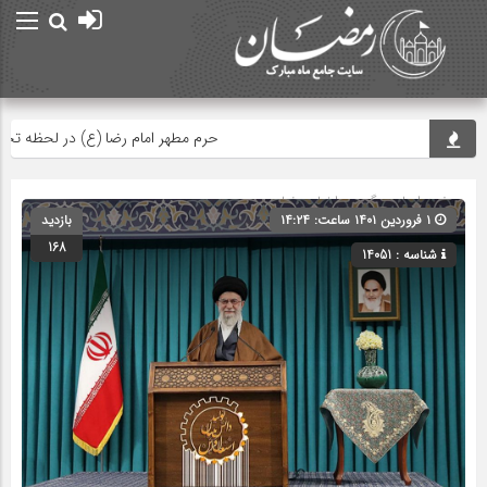
حرم مطهر امام رضا (ع) در لحظه تحویل س
صفحه اصلی
» گروه »
اخبار رمضان
۱ فروردین ۱۴۰۱ ساعت: ۱۴:۲۴
بازدید
168
شناسه : 14051