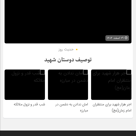
۲۹ اسفند ۱۴۰۴
حدیث روز
توصیف دوستان شهید
اجر هزار شهید برای منتظران
امان ندادن به دشمن در
شب قدر و نزول ملائکه
امام زمان(عج)
مبارزه