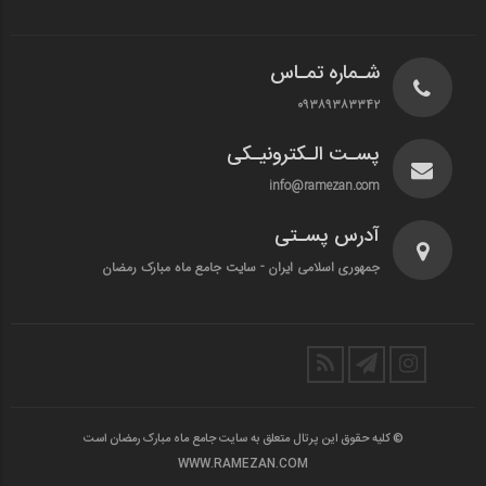
شـماره تمـاس
۰۹۳۸۹۳۸۳۳۴۲
پسـت الـکترونیـکی
info@ramezan.com
آدرس پسـتی
جمهوری اسلامی ایران - سایت جامع ماه مبارک رمضان
© کلیه حقوق این پرتال متعلق به سایت جامع ماه مبارک رمضان است
WWW.RAMEZAN.COM