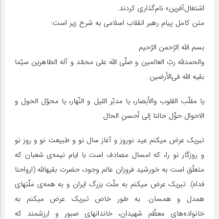
اشتغال‌آفرین» نام‌گذاری کردند.
متن کامل پیام رهبر انقلاب اسلامی به شرح زیر است:
بسم الله الرّحمن الرّحیم
والحمدلله ربّ العالمین و صلّی الله علی محمّد و آله الطاهرین سیّما
بقیه الله فی‌الأرضین
یا مقلّب القلوب والأبصار، یا مدبّر اللیل و النّهار، یا محوّل الحول و
الاحوال حوِّل حالنا إلی أحسنِ الحال
تبریک عرض میکنم عید نوروز و آغاز سال نو و طبیعت نو و روز نو
و روزگار نو را، که امسال مصادف است با ایام نیمه‌ی شعبان که
متعلّق است به خورشید فروزان عالم وجود، حضرت بقیهالله (ارواحنا
فداه). تبریک عرض میکنم به ملّت بزرگ ایران و به همه‌ی ملّتهای
همدل و همسان. به طور خاص تبریک عرض میکنم به
خانواده‌های معظّم شهیدان، خاندانهای صبور و ارزشمند که