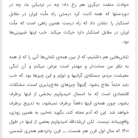
حوادث متعدد دیگری هم رخ داد؛ چه در نزدیکی ما، چه در
دوردستها که همه ثابت کرد درستی راه ملّت ایران در مقابل
استکبار را. نشان داد که راه درست همین راهی است که ملّت
ایران در مقابل استکبار دارد حرکت میکند. خب اینها شیرینی‌ها
بود.
تلخی‌هایی هم داشتیم، که از بین همه‌ی تلخی‌ها آنی را که از همه
به نظر من سخت‌تر و مهمتر است عرض میکنم و آن تنگی
معیشت مردم، مسئله‌ی گرانیها و تورّم و این چیزها بود که خب
باید حتماً علاج بشود. [اینها] چیزهای علاج‌پذیری است، مشکلات
اقتصادی است که ما امسال امیدواریم بخشی از اینها برطرف
بشود، چون همه‌ی اینها دفعتاً برطرف نمیشود، به تدریج برطرف
خواهد شد. این که آدم عجله کند، بگوید نه‌خیر، به همین زودی،
واقع‌بینانه نیست. لکن ان‌شاءالله امیدواریم بعضی از اینها در طول
۱۴۰۱ که سال اول قرن هم هست، ــ قرن پانزدهم هجری شمسی