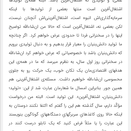
علمی، و تولیدی که اشتغال‌آفرین باشد. البته همه‌ی تولیدها
اشتغال‌آفرین است منتها بعضی از تولیدها با اینکه
سرمایه‌گذاری‌اش انبوه است، اشتغال‌آفرینی‌اش آنچنان نیست،
لکن بعضی نه، اشتغال‌آفرین است که حالا من ان‌شاءالله توضیح
اینها را در سخنرانی فردا تا حدودی عرض خواهم کرد. اگر چنانچه
ما تولید دانش‌بنیان را معیار قرار بدهیم و به دنبال تولیدی برویم
که دانش‌بنیان باشد با خصوصیاتی که عرض خواهم کرد ان‌شاءالله
در سخنرانی روز اول سال، به نظرم میرسد که ما در همه‌ی این
هدفهای اقتصادی‌مان یک تکان خوب، یک حرکت رو به جلوی
محسوسی ان‌شاءالله خواهیم داشت. مسئله‌ی اشتغال‌آفرینی هم
همین جور. بنابراین امسال ما شعارمان عبارت شد از این: «تولید؛
دانش‌بنیان، اشتغال‌آفرین». این تولید است. البته من درخواست
مؤکّد دارم، سال گذشته هم این را گفتم که اکتفا نکنند دوستان به
اینکه حالا روی کاغذهایِ سربرگهایِ دستگاههایِ گوناگون بنویسند
این عبارت را یا مثلاً فرض کنید که یک تابلو درست کنند در