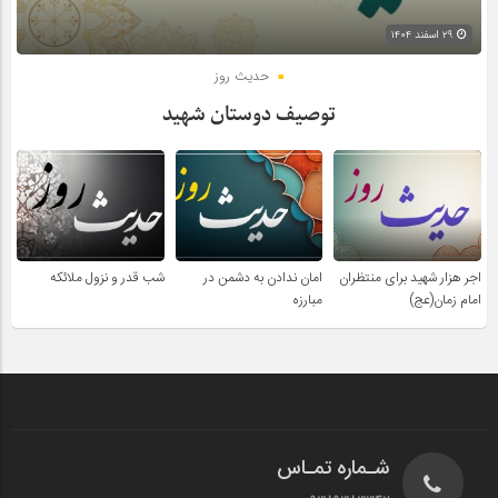
۲۹ اسفند ۱۴۰۴
حدیث روز
توصیف دوستان شهید
اجر هزار شهید برای منتظران
امان ندادن به دشمن در
شب قدر و نزول ملائکه
امام زمان(عج)
مبارزه
شـماره تمـاس