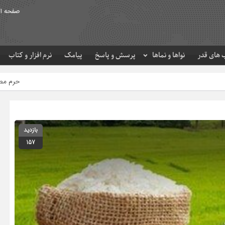
صفحه ا
های قدر
نواها و نماها
پرسش و پاسخ
پیامک
نرم افزار و کتاب
حرم مطهر امام رضا (ع) در لحظه 
بازدید
157