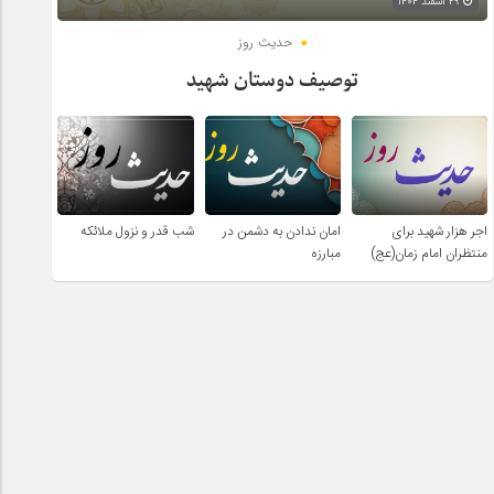
۲۹ اسفند ۱۴۰۴
حدیث روز
توصیف دوستان شهید
اجر هزار شهید برای
امان ندادن به دشمن در
شب قدر و نزول ملائکه
منتظران امام زمان(عج)
مبارزه