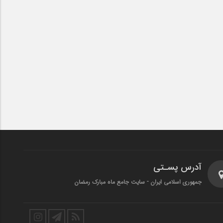
آدرس پسـتی
جمهوری اسلامی ایران - سایت جامع ماه مبارک رمضان