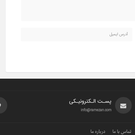
پسـت الـکترونیـکی
info@ramezan.com
تماس با ما
درباره ما