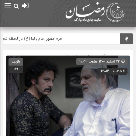
حرم مطهر امام رضا (ع) در لحظه تحویل س
صفحه اصلی
» گروه »
صدا و سیما و رمضان
۲۳ اسفند ۱۴۰۰ ساعت: ۱۱:۰۴
بازدید
199
شناسه : 14013