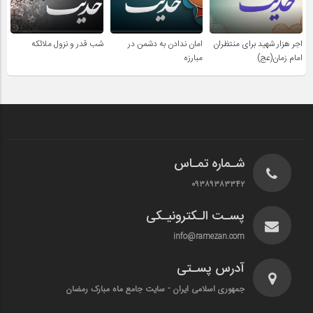
اجر هزار شهید برای منتظران
امان ندادن به دشمن در
شب قدر و نزول ملائکه
امام زمان(عج)
مبارزه
شـماره تمـاس
۰۹۳۸۹۳۸۳۳۴۲
پسـت الـکترونیـکی
info@ramezan.com
آدرس پسـتی
جمهوری اسلامی ایران - سایت جامع ماه مبارک رمضان