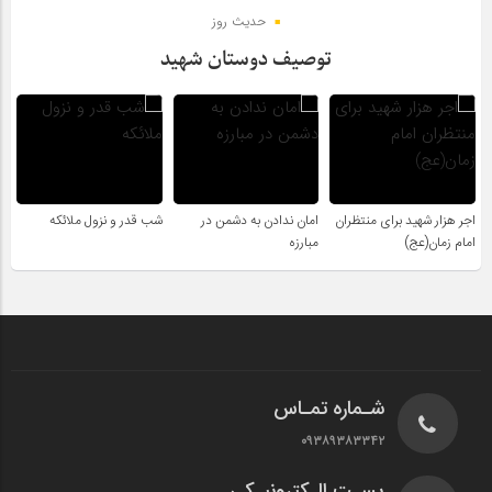
حدیث روز
توصیف دوستان شهید
اجر هزار شهید برای منتظران
امان ندادن به دشمن در
شب قدر و نزول ملائکه
امام زمان(عج)
مبارزه
شـماره تمـاس
۰۹۳۸۹۳۸۳۳۴۲
پسـت الـکترونیـکی