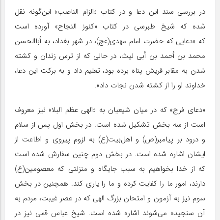
در بررسی سند این دعا و در کتاب «الزام الناصب» این‌گونه نقل
شده که شیخ طبرسی در کتاب «کنوز النجاح» آورده است
که «دعایی که حضرت امام مهدی(عج)، در شهر بغداد، به أباالحسن
محمد بن أحمد بن أبی لیث، در حالی که از ترس زندان و کشته
شدن به مقابر قریش پناه برده بود، تعلیم داد و به برکت این دعا،
خداوند او را از کشته شدن نجات داد».
«دعای فرج» که در میان شیعیان به «الهی عظم البلا» نیز معروف
است از سه بخش تشکیل شده است. در بخش اول پس از سلام
و درود بر پیامبر(ص) و اهل‌بیت(ع) به لزوم پیروی و اطاعت از
ایشان اشاره شده است. در بخش دوم چنین سفارش شده است
که از خدا بخواهیم به سبب جایگاه و منزلتی که معصومین(ع)
دارند، امور ما را کفایت کرده و ما را یاری کند. همچنین در بخش
سوم نیز به آزمون و امتحان بزرگ الهی که در عصر غیبت، مردم به
آن سنجیده می‌شوند اشاره شده است. شیخ عباس قمی نیز در