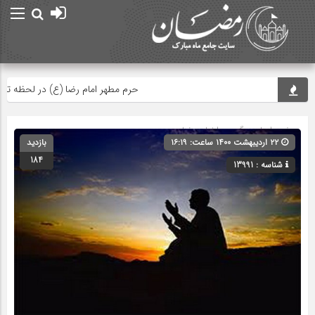
حرم مطهر امام رضا (ع) در لحظه تحویل
صفحه اصلی
» گروه »
اخبار رمضان
۲۲ اردیبهشت ۱۴۰۰ ساعت: ۱۶:۱۹
بازدید
184
شناسه : 13991