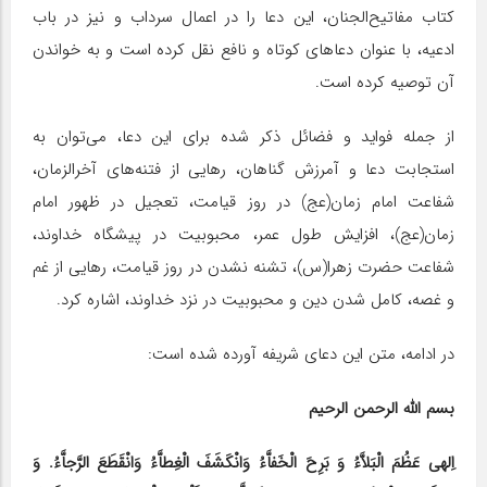
کتاب مفاتیح‌الجنان، این دعا را در اعمال سرداب و نیز در باب
ادعیه، با عنوان دعاهای کوتاه و نافع نقل کرده است و به خواندن
آن توصیه کرده است.
از جمله فواید و فضائل ذکر شده برای این دعا، می‌توان به
استجابت دعا و آمرزش گناهان، رهایی از فتنه‌های آخرالزمان،
شفاعت امام زمان(عج) در روز قیامت، تعجیل در ظهور امام
زمان(عج)، افزایش طول عمر، محبوبیت در پیشگاه خداوند،
شفاعت حضرت زهرا(س)، تشنه نشدن در روز قیامت، رهایی از غم
و غصه، کامل شدن دین و محبوبیت در نزد خداوند، اشاره کرد.
در ادامه، متن این دعای شریفه آورده شده است:
بسم الله الرحمن الرحیم
اِلهی عَظُمَ الْبَلاَّءُ وَ بَرِحَ الْخَفاَّءُ وَانْکَشَفَ الْغِطاَّءُ وَانْقَطَعَ الرَّجاَّءُ. وَ