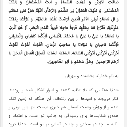
ضاقَتِ الاْرْضُ وَ مُنِعَتِ السَّماَّءُ و اَنْتَ الْمُسْتَعانُ وَ اِلَیْکَ
الْمُشْتَکی. وَ عَلَیْکَ الْمُعَوَّلُ فِی الشِّدَّهِ وَالرَّخاَّءِ. اَللّهُمَّ صَلِّ عَلی مُحَمَّدٍ
وَ الِ مُحَمَّدٍ اُولِی الاْمْرِ الَّذینَ فَرَضْتَ عَلَیْنا طاعَتَهُمْ. وَ عَرَّفْتَنا بِذلِکَ
مَنْزِلَتَهُمْ فَفَرِّجْ عَنا بِحَقِّهِمْ فَرَجاً عاجِلا قَریباً کَلَمْحِ الْبَصَرِ. اَوْ هُوَ اَقْرَبُ
یا مُحَمَّدُ یا عَلِیُّ یا عَلِیُّ یا مُحَمَّدُ. اِکْفِیانی فَاِنَّکُما کافِیانِ وَانْصُرانی
فَاِنَّکُما ناصِرانِ یا مَوْلانا یا صاحِبَ الزَّمانِ. الْغَوْثَ الْغَوْثَ الْغَوْثَ
اَدْرِکْنی اَدْرِکْنی اَدْرِکْنی السّاعَهَ. السّاعَهَ السّاعَهَ الْعَجَلَ الْعَجَلَ الْعَجَلَ یا
اَرْحَمَ الرّاحِمینَ. بِحَقِّ مُحَمَّدٍ وَ آلِهِ الطّاهِرینَ.
به نام خداوند بخشنده و مهربان
خدایا هنگامی که بلا عظیم گشته و اسرار آشکار شده و پرده‌ها
کنار می‌روند و امیدها از بین رفته‌اند. آن هنگام که زمین تنگ
شده و از ریزش رحمت آسمان هم خبری نیست تنها یاور تویی و
همه‌ی شکایت‌ها برای رسیدگی به جانب تو است. و اعتماد و
تکیه ما چه در سختی و چه در آسانی بر تو است. خدایا درود