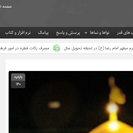
صفحه ا
های قدر
نواها و نماها
پرسش و پاسخ
پیامک
نرم افزار و کتاب
 لحظه تحویل سال
مصرف زکات فطره در امور فرهنگی
جلوه‌های بز
بازدید
140