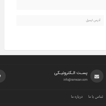
پسـت الـکترونیـکی
info@ramezan.com
تماس با ما
درباره ما