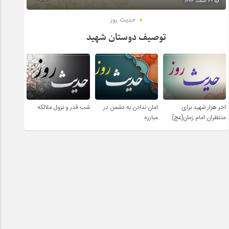
۲۹ اسفند ۱۴۰۴
حدیث روز
توصیف دوستان شهید
اجر هزار شهید برای
امان ندادن به دشمن در
شب قدر و نزول ملائکه
منتظران امام زمان(عج)
مبارزه