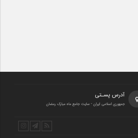
آدرس پسـتی
جمهوری اسلامی ایران - سایت جامع ماه مبارک رمضان