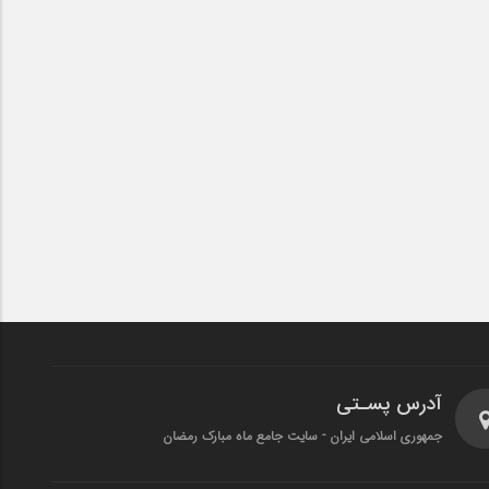
آدرس پسـتی
جمهوری اسلامی ایران - سایت جامع ماه مبارک رمضان