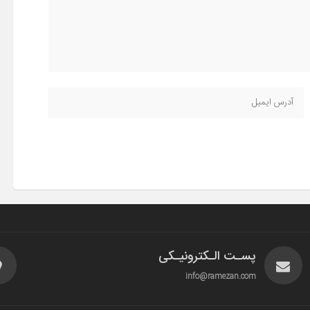
پسـت الـکترونیـکی
info@ramezan.com