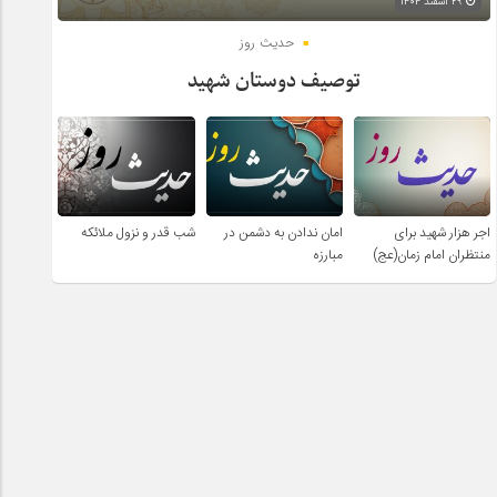
۲۹ اسفند ۱۴۰۴
حدیث روز
توصیف دوستان شهید
اجر هزار شهید برای
امان ندادن به دشمن در
شب قدر و نزول ملائکه
منتظران امام زمان(عج)
مبارزه