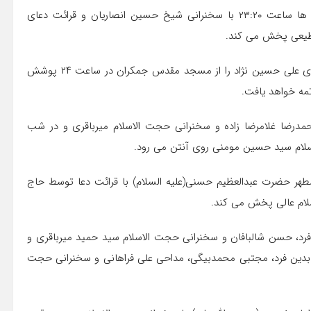
شبکه سوم سیما، مراسم احیاء لیالی قدر را از حسینیه همدانی ها ساعت ۲۳:۲۰ با سخنرانی شیخ حسین انصاریان و قرائت دعای
 مطیعی پخش می کند.
شبکه چهار سیما در شب نوزدهم، قرائت دعای جوشن کبیر با نوای علی حسین نژاد را از مسجد مقدس جمکران در ساعت ۲۴ پوشش
مه خواهد یافت.
درضا غلامرضا زاده و سخنرانی حجت الاسلام میرباقری و در شب
لام سید حسین مومنی روی آنتن می رود.
مراسم نخستین شب قدر را ساعت ۲۲ از حرم مطهر حضرت عبدالعظیم حسنی(علیه السلام) با قرائت دعا توسط حاج
لام عالی پخش می کند.
فرد، حسن شالبافان و سخنرانی حجت الاسلام سید حمید میرباقری و
بدین فرد، مجتبی محمدبیگی، مداحی علی فراهانی و سخنرانی حجت