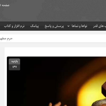
صفحه ا
های قدر
نواها و نماها
پرسش و پاسخ
پیامک
نرم افزار و کتاب
حرم مطهر امام رضا (ع) در لحظه تحوی
بازدید
137