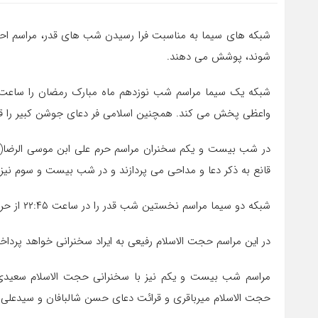
شبکه های سیما به مناسبت فرا رسیدن شب های قدر، مراسم احیا
شوند، پوشش می دهند.
واعظی پخش می کند. همچنین اسلامی فر دعای جوشن کبیر را قر
در شب بیست و یکم سخنران مراسم حرم علی ابن موسی الرضا(عل
قانع به ذکر دعا و مداحی می پردازند و در شب بیست و سوم نیز 
شبکه دو سیما مراسم نخستین شب قدر را در ساعت ۲۲:۴۵ از حرم حضرت معصومه(س) به روی آنتن می برد.
در این مراسم حجت الاسلام رفیعی به ایراد سخنرانی خواهد پردا
مراسم شب بیست و یکم نیز با سخنرانی حجت الاسلام سعیدی
حجت الاسلام میرباقری و قرائت دعای حسن شالبافان و سیدعل