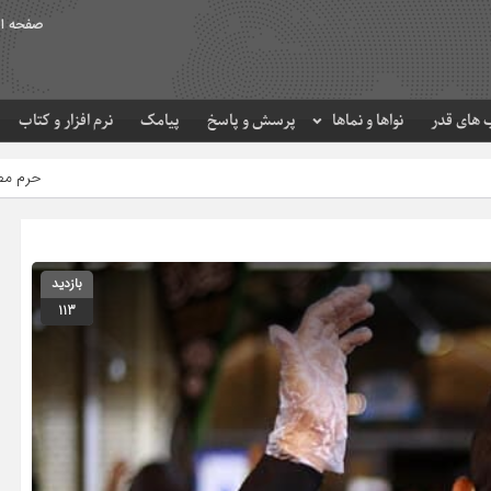
صفحه ا
های قدر
نواها و نماها
پرسش و پاسخ
پیامک
نرم افزار و کتاب
حرم مطهر امام رضا (ع) در لحظه
بازدید
113