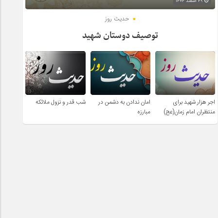
۲۹ اسفند ۱۴۰۴
حدیث روز
توصیف دوستان شهید
اجر هزار شهید برای
امان ندادن به دشمن در
شب قدر و نزول ملائکه
منتظران امام زمان(عج)
مبارزه