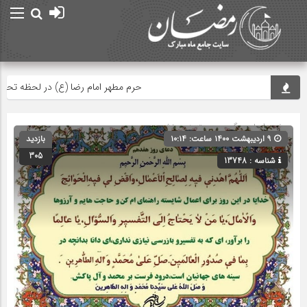
حرم مطهر امام رضا (ع) در لحظه تحویل س
صفحه اصلی
» گروه » دسته‌بندی نشده
۹ اردیبهشت ۱۴۰۰ ساعت: ۱۰:۱۴
بازدید
305
شناسه : 13748