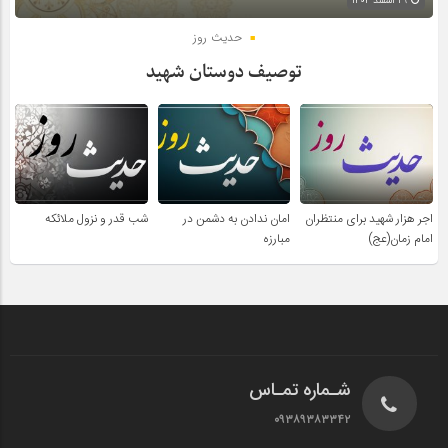
۲۹ اسفند ۱۴۰۴
حدیث روز
توصیف دوستان شهید
اجر هزار شهید برای منتظران
امان ندادن به دشمن در
شب قدر و نزول ملائکه
امام زمان(عج)
مبارزه
شـماره تمـاس
۰۹۳۸۹۳۸۳۳۴۲