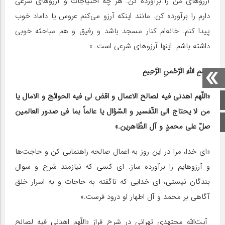
آرزوهای من را برآورده کن. هر چه احتیاجات و آرزوهای شرعی
دارم را برآورده کن. مانند اینکه آرزو می‌کنم عروس یا داماد خوب
پیدا کنم. خانه‌ام کنار مسجد باشد و رفیق و هم مباحثه خوبی
داشته باشم. اینها آرزوهای شرعی است. »
بِسْمِ اللَّهِ الرَّحْمنِ الرَّحِیمِ‏
«اللّهم اهدنی فیه لصالح الاعمال و اقض لی فیه الحوائج و الامال یا
صفحه اصلی
من لا یحتاج الی التّفسیر و السّؤال یا عالماً بما فی صدور العالمین
اینستاگرام
صلّ علی محمدٍ و آل الطّاهرین.»
«ای خدا، مرا در این روز به اعمال صالحه راهنمایی کن و حاجت‌ها
و آرزوهایم را برآورده ساز. ای کسی که نیازمند شرح و سوال
بندگان نیستی، ای خدایی که ناگفته به حاجات و به اسرار خلق
آگاهی بر محمد و آل اطهار او درود فرست.»
آیت‌الله مجتهدی تهرانی در شرح فراز «اللّهم اهدنی فیه لصالح