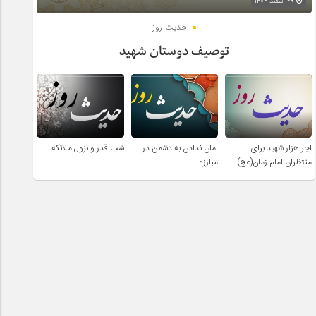
۲۹ اسفند ۱۴۰۴
حدیث روز
توصیف دوستان شهید
اجر هزار شهید برای
امان ندادن به دشمن در
شب قدر و نزول ملائکه
منتظران امام زمان(عج)
مبارزه