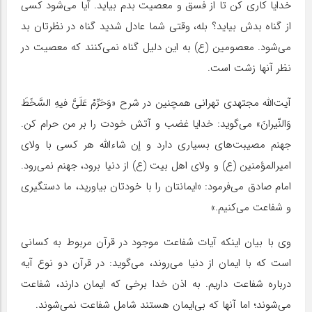
خدایا کاری کن تا از فسق و معصیت بدم بیاید. آیا می‌شود کسی
از گناه بدش بیاید؟ بله، وقتی شما عادل شدید گناه در نظرتان بد
می‌شود. معصومین (ع) به این دلیل گناه نمی‌کنند که معصیت در
نظر آنها زشت است.
آیت‌الله مجتهدی تهرانی همچنین در شرح «وَحَرِّمْ عَلَیَّ فیهِ السَّخَطَ
وَالنّیرانَ» می‌گوید: خدایا غضب و آتش خودت را بر من حرام کن.
جهنم مصیبت‌های بسیاری دارد و إن شاء‌الله هر کسی با ولای
امیرالمؤمنین (ع) و ولای اهل بیت (ع) از دنیا برود، جهنم نمی‌رود.
امام صادق می‌فرمود: «ایمانتان را با خودتان بیاورید، ما دستگیری
و شفاعت می‌کنیم.»
وی با بیان اینکه آیات شفاعت موجود در قرآن مربوط به کسانی
است که با ایمان از دنیا می‌روند، می‌گوید: در قرآن دو نوع آیه
درباره شفاعت داریم. به اذن خدا برخی که ایمان دارند، شفاعت
می‌شوند؛ اما آنها که بی‌ایمان هستند شامل شفاعت نمی‌شوند.