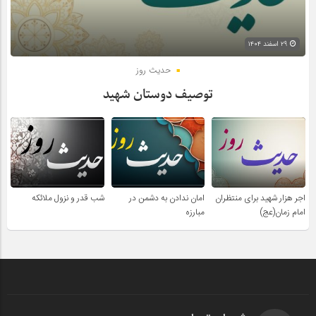
۲۹ اسفند ۱۴۰۴
حدیث روز
توصیف دوستان شهید
اجر هزار شهید برای منتظران
امان ندادن به دشمن در
شب قدر و نزول ملائکه
امام زمان(عج)
مبارزه