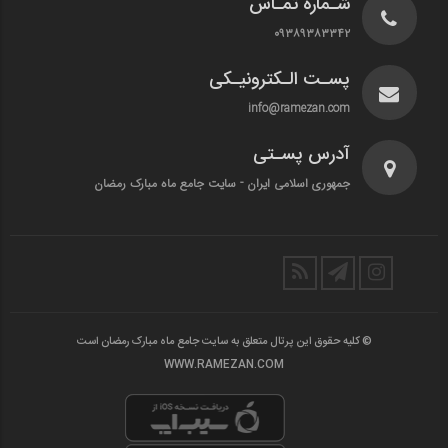
شـماره تمـاس
۰۹۳۸۹۳۸۳۳۴۲
پسـت الـکترونیـکی
info@ramezan.com
آدرس پسـتی
جمهوری اسلامی ایران - سایت جامع ماه مبارک رمضان
© کلیه حقوق این پرتال متعلق به سایت جامع ماه مبارک رمضان است
WWW.RAMEZAN.COM