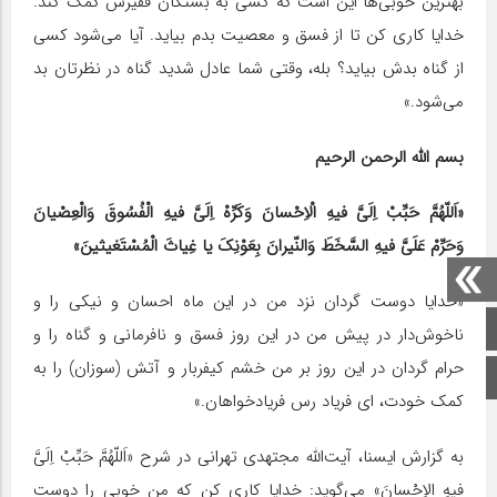
بهترین خوبی‌ها این است که کسی به بستگان فقیرش کمک کند.
خدایا کاری کن تا از فسق و معصیت بدم بیاید. آیا می‌شود کسی
از گناه بدش بیاید؟ بله، وقتی شما عادل شدید گناه در نظرتان بد
می‌شود.»
بسم الله الرحمن الرحیم
«اَللّهُمَّ حَبِّبْ اِلَیَّ فیهِ الْاِحْسانَ وَکَرِّهْ اِلَیَّ فیهِ الْفُسُوقَ وَالْعِصْیانَ
وَحَرِّمْ عَلَیَّ فیهِ السَّخَطَ وَالنّیرانَ بِعَوْنِکَ یا غِیاثَ الْمُسْتَغیثینَ»
«خدایا دوست گردان نزد من در این ماه احسان و نیکی را و
صفحه اصلی
ناخوش‌دار در پیش من در این روز فسق و نافرمانی و گناه را و
حرام گردان در این روز بر من خشم کیفربار و آتش (سوزان) را به
اینستاگرام
کمک خودت، ای فریاد رس فریادخواهان.»
به گزارش ایسنا، آیت‌الله مجتهدی تهرانی در شرح «اَللّهُمَّ حَبِّبْ اِلَیَّ
فیهِ الاِحْسانَ» می‌گوید: خدایا کاری کن که من خوبی را دوست