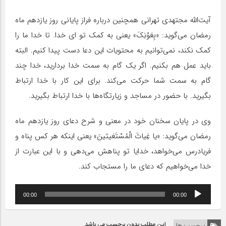
آیت‌الله مجتهدی تهرانی همچنین درباره فراز پایانی روز یازدهم ماه
رمضان می‌گوید: «بِعَوْنِکَ» یعنی به کمک تو ای خدا. تا خدا ما را
کمک نکند، نمی‌توانیم به محتویات این دعا دست پیدا کنیم. البته
باید عمل هم بکنیم. اگر یک گام به سمت خدا بردارید، خدا چند
گام به سمت شما حرکت می‌کند. برای این کار با خدا ارتباط
بگیرید. با حضور در مساجد و زیارتگاه‌ها با خدا ارتباط بگیرید.
وی در پایان سخنان خود در معنی و شرح دعای روز یازدهم ماه
رمضان می‌گوید: «یا غِیاثَ الْمُسْتَغیثینَ» یعنی اینکه هر کس پناه و
فریادرس می‌خواهد، خدایا تو پناهش می‌دهی و با این عبارت از
خدا می‌خواهیم که دعای ما را مستجاب کند.
پخش‌کننده
00:00
00:00
صوت
این مطلب بدون برچسب می باشد.