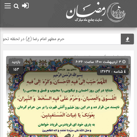
حرم مطهر امام رضا (ع) در لحظه تحویل سا
صفحه اصلی
» گروه » دسته‌بندی نشده
۳ اردیبهشت ۱۴۰۰ ساعت: ۶:۳۶
بازدید
153
شناسه : 13637