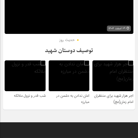
۲۹ اسفند ۱۴۰۴
حدیث روز
توصیف دوستان شهید
اجر هزار شهید برای منتظران
امان ندادن به دشمن در
شب قدر و نزول ملائکه
امام زمان(عج)
مبارزه