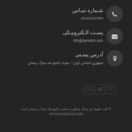
شـماره تمـاس
۰۹۳۸۹۳۸۳۳۴۲
پسـت الـکترونیـکی
info@ramezan.com
آدرس پسـتی
جمهوری اسلامی ایران - سایت جامع ماه مبارک رمضان
© کلیه حقوق این پرتال متعلق به سایت جامع ماه مبارک رمضان است
WWW.RAMEZAN.COM