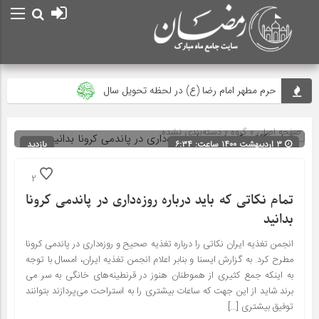
حرم مطهر امام رضا (ع) در لحظه تحویل سال
مصرف زکات فطره در امور فرهنگی
صفحه اصلی
» گروه » دسته‌بندی نشده
جلوه‌های بزرگ نصرت الهی در ماه مبارک رمضان دیده شد
۳ اردیبهشت ۱۴۰۰ ساعت: ۶:۳۴
بازدید
115
علت حرام بودن روزه ی عید فطر در احادیث
شناسه : 13634
2
طریقه خواندن نماز عید فطر و دعای قنوت نماز عید فطر
تمام نکاتی که باید درباره روزه‌داری در پاندمی کرونا
زکات فطره میهمانِ شب عید
بدانید
پیام‌های جزء ۳۰ قرآن؛ از توحید تا انس همیشگی با قرآن
انجمن تغذیه ایران نکاتی را درباره تغذیه صحیح و روزه‌داری در پاندمی کرونا
مطرح کرد. به گزارش ایسنا و بنابر اعلام انجمن تغذیه ایران، امسال با توجه
امام سجاد(ع) در فراغ ماه مبارک رمضان
به اینکه جمع کثیری از هموطنان هنوز در قرنطینه‌های خانگی به سر می
اعمال شب و روز عید سعید فطر
برند شاید از این جهت که ساعات بیشتری را به استراحت می‌پردازند بتوانند
توفیق بیشتری […]
پیام نوروزی رهبر انقلاب به مناسبت آغاز سال ۱۴۰۵