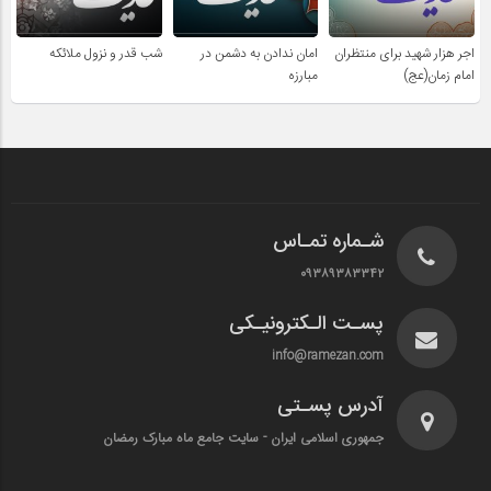
اجر هزار شهید برای منتظران
امان ندادن به دشمن در
شب قدر و نزول ملائکه
امام زمان(عج)
مبارزه
شـماره تمـاس
۰۹۳۸۹۳۸۳۳۴۲
پسـت الـکترونیـکی
info@ramezan.com
آدرس پسـتی
جمهوری اسلامی ایران - سایت جامع ماه مبارک رمضان