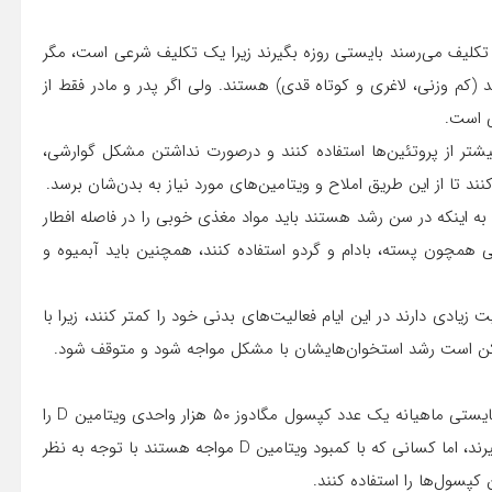
ده دختران که از سن ۹ سالگی به سن تکلیف می‌رسند بایستی روزه بگیرند زیرا یک تکلیف شرعی است، مگر
وزنی، لاغری و کوتاه قدی) هستند. ولی اگر پدر و مادر فقط از
ی است.
بیشتر از پروتئین‌ها استفاده کنند و درصورت نداشتن مشکل گوارشی،
 کنند تا از این طریق املاح و ویتامین‌های مورد نیاز به بدن‌شان برسد.
 به اینکه در سن رشد هستند باید مواد مغذی خوبی را در فاصله افطار
ی همچون پسته، بادام و گردو استفاده کنند، همچنین باید آبمیوه و
ادی دارند در این ایام فعالیت‌های بدنی خود را کمتر کنند، زیرا با
مکن است رشد استخوان‌هایشان با مشکل مواجه شود و متوقف شود.
حق ویسی اظهار کرد: عمده مردمی که کمبود ویتامین D ندارند بایستی ماهیانه یک عدد کپسول مگادوز ۵۰ هزار واحدی ویتامین D را
مصرف کنند که در ماه رمضان هم همین روند را باید در پیش بگیرند، اما کسانی که با کمبود ویتامین D مواجه هستند با توجه به نظر