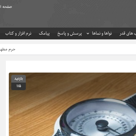
صفحه ا
های قدر
نواها و نماها
پرسش و پاسخ
پیامک
نرم افزار و کتاب
حرم مطهر امام رضا (ع) در لحظه تحویل 
بازدید
115