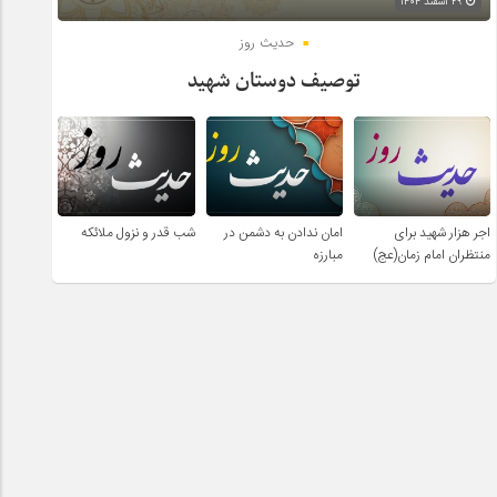
۲۹ اسفند ۱۴۰۴
حدیث روز
توصیف دوستان شهید
اجر هزار شهید برای
امان ندادن به دشمن در
شب قدر و نزول ملائکه
منتظران امام زمان(عج)
مبارزه