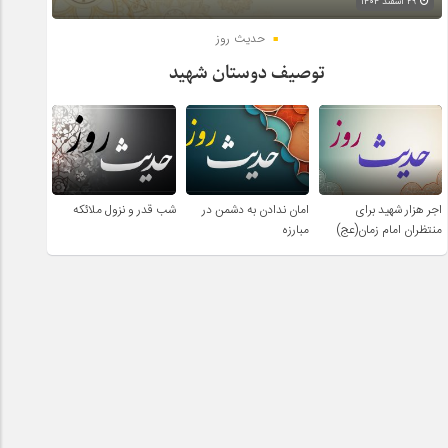
۲۹ اسفند ۱۴۰۴
حدیث روز
توصیف دوستان شهید
اجر هزار شهید برای
امان ندادن به دشمن در
شب قدر و نزول ملائکه
منتظران امام زمان(عج)
مبارزه