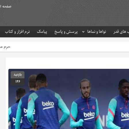
صفحه ا
های قدر
نواها و نماها
پرسش و پاسخ
پیامک
نرم افزار و کتاب
حرم مطهر امام رضا (ع) در لحظه
بازدید
146