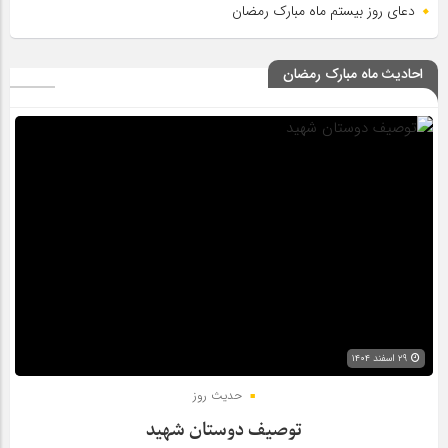
دعای روز بیستم ماه مبارک رمضان
احادیث ماه مبارک رمضان
۲۹ اسفند ۱۴۰۴
حدیث روز
توصیف دوستان شهید