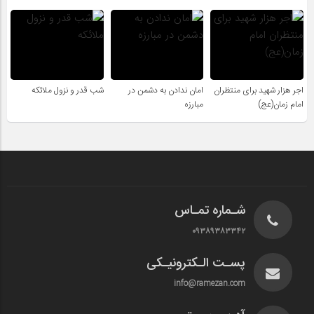
اجر هزار شهید برای منتظران
امان ندادن به دشمن در
شب قدر و نزول ملائکه
امام زمان(عج)
مبارزه
شـماره تمـاس
۰۹۳۸۹۳۸۳۳۴۲
پسـت الـکترونیـکی
info@ramezan.com