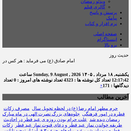
ویدئو رمضان
گالری فیلم
پرسش و پاسخ
پیامک
نرم افزار و کتاب
صفحه اصلی
اینستاگرام
برو بالا
حدیث روز
امام صادق (ع) می فرماید : هر كس در ماه رمضان 
یکشنبه, ۱۸ مرداد , ۱۴۰۵
Sunday, 9 August , 2026
ساعت
12:17:42
تعداد کل نوشته ها : 4323
تعداد نوشته های امروز : 0
تعداد
دیدگاهها : 171
×
آخرین مطالب
حرم مطهر امام رضا (ع) در لحظه تحویل سال
مصرف زکات
فطره در امور فرهنگی
جلوه‌های بزرگ نصرت الهی در ماه مبارک
رمضان دیده شد
علت حرام بودن روزه ی عید فطر در احادیث
طریقه خواندن نماز عید فطر و دعای قنوت نماز عید فطر
زکات
فطره میهمانِ شب عید
پیام‌های جزء ۳۰ قرآن؛ از توحید تا انس