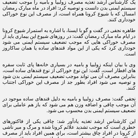
یک کارشناس ارشد تغذیه مصرف زولبیا و بامیه را موجب تضعیف
سیستم ایمنی بدن دانست و توصیه کرد: افراد در ماه مبارک رمضان
امسال که با شیوع کرونا همراه است، از مصرف این نوع خوراکی
خودداری کنند.
طاهره نجفی در گفت و گو با ایسنا، با اشاره به استمرار شیوع کرونا
در ایام ماه مبارک رمضان گفت: در روزهای شیوع این بیماری باید از
مصرف خوراکی هایی که موجب تضعیف سیستم ایمنی می شود
خودداری کرد که یکی از این مواد قندهای ساده یا همان ساکاروز
است.
وی با بیان اینکه زولبیا و بامیه در بسیاری خانه‌ها پای ثابت سفره
های افطار است، گفت: این نوع خوراکی از نوع قندهای ساده است،
بنابراین مصرف آن می تواند موجب تضعیف سیستم ایمنی بدن شود
و توصیه می شود افراد بطور جد از مصرف این خوراکی اجتناب
کنند.
نجفی گفت: مصرف زولبیا و بامیه به دلیل قندهای ساده موجود در
آن موجب چاقی و اضافه وزن هم می شود که باز هم عاملی برای
تضعیف سیستم ایمنی بدن محسوب می شود.
این کارشناس ارشد تغذیه یادآور شد: چاقی یکی از فاکتورهای
خطری است که موجب تشدید علائم کرونا شده و مرگ و میر ناشی
از کرونا در افراد چاق بیشتر است، برای همین افراد باید از مصرف