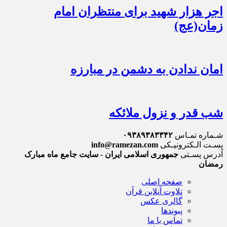
اجر هزار شهید برای منتظران امام
زمان(عج)
امان ندادن به دشمن در مبارزه
شب قدر و نزول ملائکه
شـماره تمـاس
۰۹۳۸۹۳۸۳۳۴۲
پسـت الـکترونیـکی
info@ramezan.com
آدرس پسـتی
جمهوری اسلامی ایران - سایت جامع ماه مبارک
رمضان
صفحه اصلی
تلاوت آنلاین قرآن
گالری عکس
پیوندها
تماس با ما