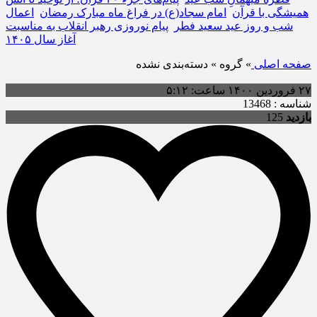
همیشگی با قرآن
امام سجاد(ع) در فراغ ماه مبارک رمضان
اعمال
شب و روز عید سعید فطر
پیام نوروزی رهبر انقلاب به مناسبت
آغاز سال ۱۴۰۵
صفحه اصلی
» گروه » دسته‌بندی نشده
۲۷ فروردین ۱۴۰۰ ساعت: ۵:۱۲
شناسه : 13468
بازدید
125