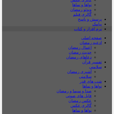
نواها و نماها
ویدئو رمضان
گالری فیلم
پرسش و پاسخ
پیامک
نرم افزار و کتاب
صفحه اصلی
ادعیه رمضان
اعمال رمضان
حدیث رمضان
دعاهای رمضان
تفسیر قرآن
سلامتی
آشپزی رمضان
سلامتی
شب های قدر
نواها و نماها
صدا و سیما و رمضان
فایل های صوتی
عکس رمضان
گالری عکس
نواها و نماها