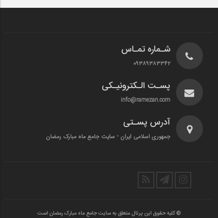
شـماره تمـاس
۰۹۳۸۹۳۸۳۳۴۲
پسـت الـکترونیـکی
info@ramezan.com
آدرس پسـتی
جمهوری اسلامی ایران - سایت جامع ماه مبارک رمضان
© کلیه حقوق این پرتال متعلق به سایت جامع ماه مبارک رمضان است