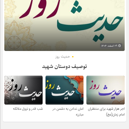
۲۹ اسفند ۱۴۰۴
حدیث روز
توصیف دوستان شهید
اجر هزار شهید برای منتظران
امان ندادن به دشمن در
شب قدر و نزول ملائکه
امام زمان(عج)
مبارزه