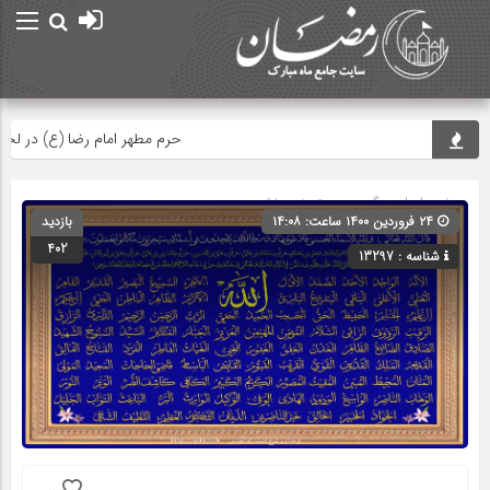
حرم مطهر امام رضا (ع) در لحظه تحو
صفحه اصلی
» گروه » دسته‌بندی نشده
۲۴ فروردین ۱۴۰۰ ساعت: ۱۴:۰۸
بازدید
402
شناسه : 13297