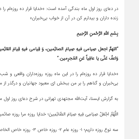
در دعای روز اول ماه بندگی آمده است: «خدایا قرار ده روزه‌ام را د
زنده ‌داران و بیدارم کن در آن از خواب بی‌خبران»
بِسْمِ اللَّهِ الرَّحْمنِ الرَّحِیمِ‌
“اللهمَّ اجعل صِیامی فیهِ صِیامَ الصائِمین، وَ قِیامی فیهِ قِیامَ القائِمین
وَاعفُ عَنّی یا عافِیاً عَنِ المُجرِمین.”
«خدایا قرار ده روزه‌ام را در این ماه روزه روزه‌داران واقعی و شب
بی‌خبران و گناهم را بر من ببخش ای معبود جهانیان و درگذر از من
به گزارش ایسنا، آیت‌الله مجتهدی تهرانی در شرح دعای روز اول 
اللَّهُمَّ اجْعَلْ صِیَامِی فِیهِ صِیَامَ الصَّائِمِینَ؛ خدایا روزه مرا 
سه نوع روزه داریم؛ ۱- روزه عام ۲- روزه خاص ۳- روزه خاص الخاص