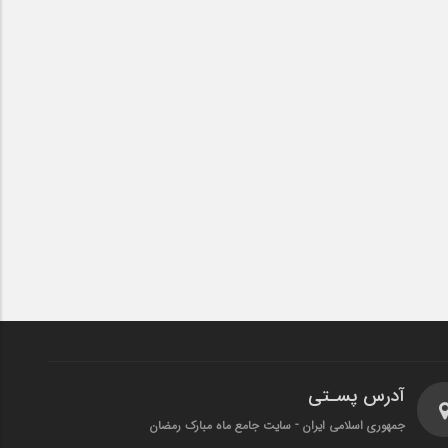
آدرس پسـتی
جمهوری اسلامی ایران - سایت جامع ماه مبارک رمضان