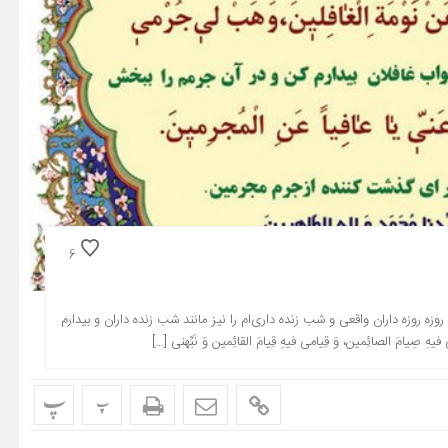
6
روزه روزه‌ داران واقعی و شب زنده‌ داری‌ام را نیز مانند شب زنده ‌داران و بیدارم
فیهِ صِیامَ الصائِمین، وَ قِیامی فیهِ قِیامَ القائِمین وَ نَبِّهنی […]
پ
پ