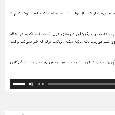
ار بده؛ برای نماز شب از خواب باید بپریم نه اینکه ساعت کوک کنیم تا
مضان مرا از خواب غفلت بیدار بکن؛ این هم دعای خوبی است، گناه نکنیم هر لحظه
ی شیر می‌ریزد، یک مرتبه سکته می‌کند، مرگ که خبر نمی‌کند و اینها
یاً عَنِ الْمُجْرِمِینَ؛ خدایا در این ماه رمضان مرا ببخش ای خدایی که از گنهکاران
برای
00:00
افزایش
یا
کاهش
صدا
از
کلیدهای
بالا