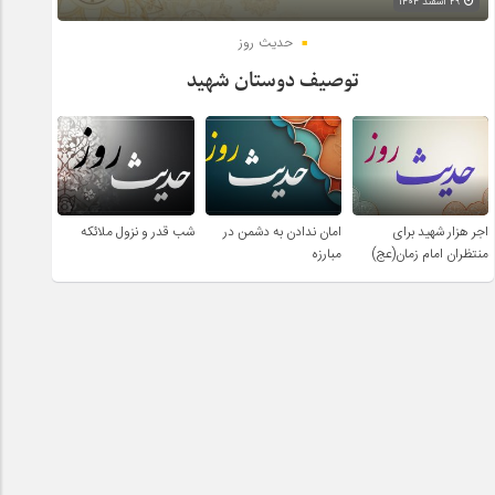
۲۹ اسفند ۱۴۰۴
حدیث روز
توصیف دوستان شهید
اجر هزار شهید برای
امان ندادن به دشمن در
شب قدر و نزول ملائکه
منتظران امام زمان(عج)
مبارزه