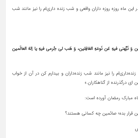
ر این ماه روزه روزه‌ داران واقعی و شب زنده‌ داری‌ام را نیز مانند شب
 وَ نَبِّهنی فیهِ عَن نَومَهِ الغافِلین، وَ هَب لی جُرمی فیهِ یا اِلهَ العالَمین
 زنده‌داری‌ام را نیز مانند شب زنده‌داران و بیدارم کن در آن از خواب
 ای درگذرنده از گناهکاران.»
ماه مبارک رمضان آورده است:
روزه صائمین قرار بده؛ صائمین چه کسانی هستند؟