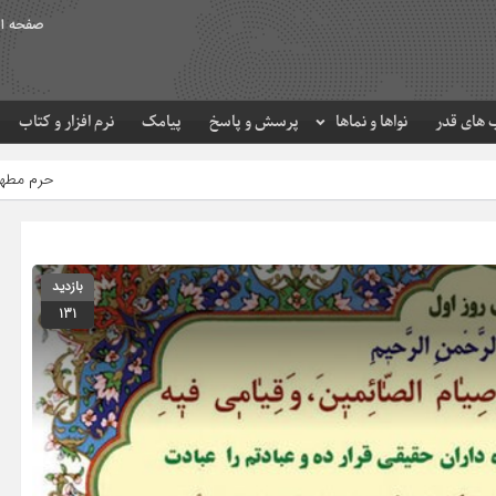
صفحه ا
های قدر
نواها و نماها
پرسش و پاسخ
پیامک
نرم افزار و کتاب
حرم مطهر امام رضا (ع) در لحظه تح
بازدید
131