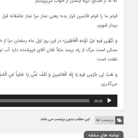
که ما از صدای گریه ایشان از خواب می‌پریدیم.
قیام ما را قیام قائمین قرار بده؛ یعنی نماز مرا نماز عاشقانه قر
بیدار شویم.
وَ نَبِّهْنِی فِیهِ عَنْ نَوْمَهِ الْغَافِلِینَ؛ در این روز اول ماه ر
ممکن است مرگ از راه برسد مثلاً فلان آقای فروشنده دارد آب تو
غفلت است.
وَ هَبْ لِی جُرْمِی فِیهِ یَا إِلَهَ الْعَالَمِینَ وَ اعْفُ عَنِّی یَا عَافِ
می‌گذری.
پخش‌کننده
00:00
صوت
این مطلب بدون برچسب می باشد.
برچسب ها
نوشته های مشابه