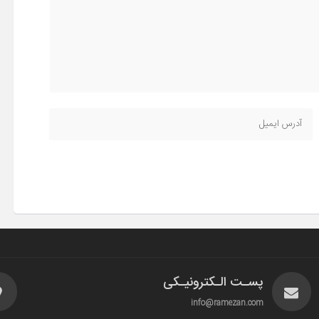
پسـت الـکترونیـکی
info@ramezan.com