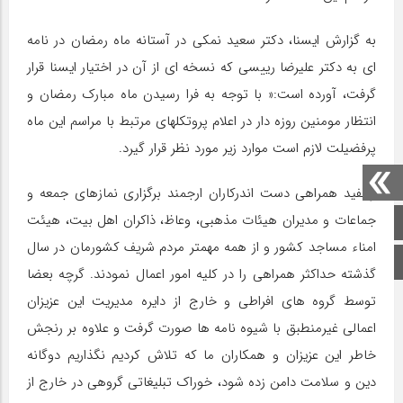
به گزارش ایسنا، دکتر سعید نمکی در آستانه ماه رمضان در نامه
ای به دکتر علیرضا رییسی که نسخه ای از آن در اختیار ایسنا قرار
گرفت، آورده است:« با توجه به فرا رسیدن ماه مبارک رمضان و
انتظار مومنین روزه­ دار در اعلام پروتکل­های مرتبط با مراسم این ماه
پرفضیلت لازم است موارد زیر مورد نظر قرار گیرد.
واقفید همراهی دست اندرکاران ارجمند برگزاری نمازهای جمعه و
جماعات و مدیران هیئات مذهبی، وعاظ، ذاکران اهل بیت، هیئت
صفحه اصلی
امناء مساجد کشور و از همه مهمتر مردم شریف کشورمان در سال
اینستاگرام
گذشته حداکثر همراهی را در کلیه امور اعمال نمودند. گرچه بعضا
توسط گروه های افراطی و خارج از دایره مدیریت این عزیزان
اعمالی غیرمنطبق با شیوه­ نامه­ ها صورت گرفت و علاوه بر رنجش
خاطر این عزیزان و همکاران ما که تلاش کردیم نگذاریم دوگانه
دین و سلامت دامن زده شود، خوراک تبلیغاتی گروهی در خارج از