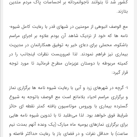
کشور شد تا بتوانند ناجوانمردانه بر احساسات پاک مردم متدین
بتازند.
مع­ الوصف انبوهی از مومنین در شب­های قدر با رعایت کامل شیوه­
نامه­ ها که خود از نزدیک شاهد آن بودم علاوه بر اجرای مراسم
باشکوه، محملی برای دعای خیر به توفیق همکارانمان در مدیریت
بیماری نیز فراهم نمودند. لذا ضروریست نظرات اینجانب را در
کمیته مربوطه با دوستان عزیزمان مطرح فرمائید تا مورد توجه
قرار گیرد:
۱- گرچه در شهرهای زرد و آبی با رعایت شیوه­ نامه­ ها برگزاری نماز
و برگزاری مراسم احیاء بلامانع است مع­ الوصف باتوجه به شیوع
گسترده بیماری با ویروس موتاسیون یافته کمتر نقطه­ ای حائز
شرایط فوق خواهد بود. لذا می‌طلبد تا با تدوین شیوه­ نامه­ هایی
برای برگزاری نمازهای یومیه ماه مبارک (یک وعده آنهم بمدت نیم
ساعت) با حداقل نفرات و در فضای باز با رعایت حداکثر فاصله و