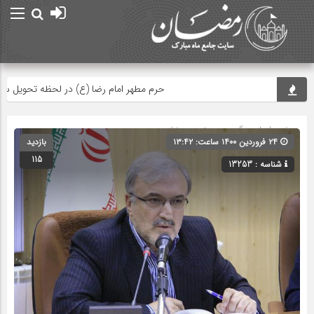
حرم مطهر امام رضا (ع) در لحظه تحویل سال
صفحه اصلی
» گروه » دسته‌بندی نشده
۲۴ فروردین ۱۴۰۰ ساعت: ۱۳:۴۲
بازدید
115
شناسه : 13253