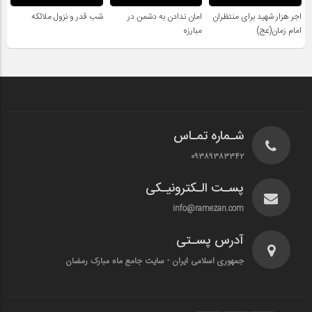
اجر هزار شهید برای منتظران
امان ندادن به دشمن در
شب قدر و نزول ملائکه
امام زمان(عج)
مبارزه
شـماره تمـاس
۰۹۳۸۹۳۸۳۳۴۲
پسـت الـکترونیـکی
info@ramezan.com
آدرس پسـتی
جمهوری اسلامی ایران - سایت جامع ماه مبارک رمضان