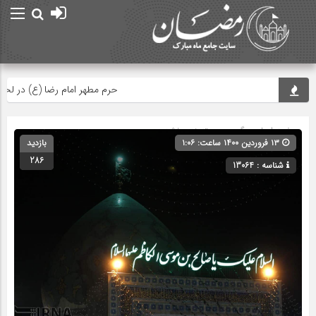
حرم مطهر امام رضا (ع) در لحظه تحو
صفحه اصلی
» گروه » دسته‌بندی نشده
۱۳ فروردین ۱۴۰۰ ساعت: ۱:۰۶
بازدید
286
شناسه : 13064