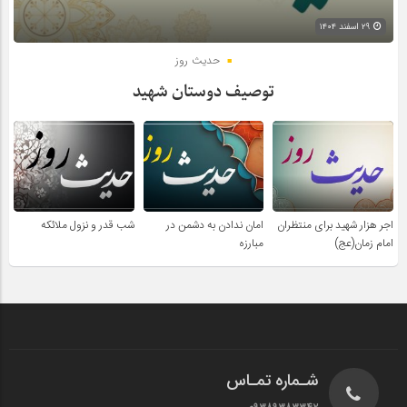
۲۹ اسفند ۱۴۰۴
حدیث روز
توصیف دوستان شهید
اجر هزار شهید برای منتظران
امان ندادن به دشمن در
شب قدر و نزول ملائکه
امام زمان(عج)
مبارزه
شـماره تمـاس